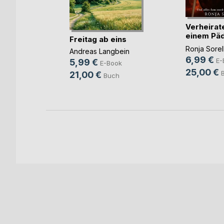
Raubzug
Verheirate
chfort
einem Päd
Freitag ab eins
ook
u(...)
Ronja Sorel
Andreas Langbein
ch
6,99 €
E-
5,99 €
E-Book
25,00 €
21,00 €
Buch