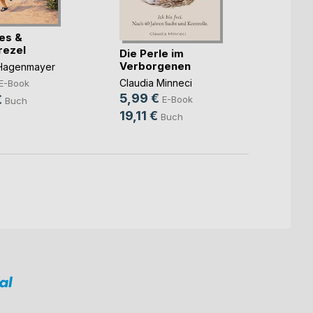
ues &
Gegen
rezel
Die Perle im
Mike 
Verborgenen
 Hagenmayer
6,99
Claudia Minneci
E-Book
29,9
5,99 €
€
E-Book
Buch
19,11 €
Buch