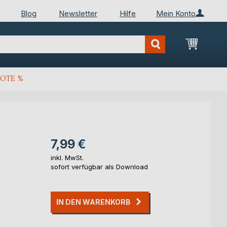
Blog
Newsletter
Hilfe
Mein Konto
Mein Wa
OTE %
7,99 €
inkl. MwSt.
sofort verfügbar als Download
IN DEN WARENKORB