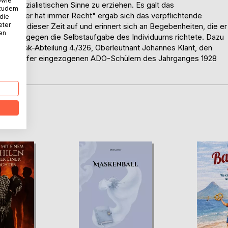
owie
ionalsozialistischen Sinne zu erziehen. Es galt das
 zudem
er Führer hat immer Recht" ergab sich das verpflichtende
 die
eter
wuchs in dieser Zeit auf und erinnert sich an Begebenheiten, die er
nen
sich so gegen die Selbstaufgabe des Individuums richtete. Dazu
ren Flak-Abteilung 4./326, Oberleutnant Johannes Klant, den
twaffenhelfer eingezogenen ADO-Schülern des Jahrganges 1928
D