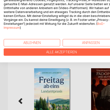
geräteübergreifend Cookies, Fingerprints, Tracking-Pixel, IP-Adressen s
Im Dritten Reich versuchte Hitler die Jugend im nat
gehashte E-Mail-Adressen genutzt werden. Auf unserer Seite betten wir
"Führerprinzp". Ausgehend von der Behauptung "D
Drittinhalte von anderen Anbietern ein (Video-Plattformen). Wir haben auf
weitere Datenverarbeitung und ein etwaiges Tracking durch den Drittanbi
Motto:"Führer befiehl, wir folgen Dir!". Der Autor 
keinen Einfluss. Mit deiner Einstellung willigst du in die oben beschriebe
ganz im Gegensatz zum Führerprinzip erlebte und 
Vorgänge ein. Du kannst deine Einwilligung (z. B. im Footer unter „Privacy-
gehörte auch der Mut des Batteriechefs der schwe
Einstellungen“) jederzeit mit Wirkung für die Zukunft widerrufen. (
BoD-
Impressum
)
Führerbefehl zu missachten, um so allen als Luf
das Leben zu retten.
ABLEHNEN
ANPASSEN
ALLE AKZEPTIEREN
WEITERE TITEL BEI
Bo