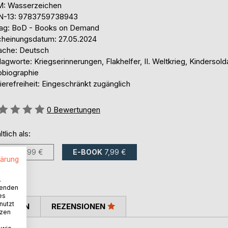
: Wasserzeichen
N-13: 9783759738943
lag: BoD - Books on Demand
cheinungsdatum: 27.05.2024
ache: Deutsch
agworte: Kriegserinnerungen, Flakhelfer, II. Weltkrieg, Kindersold
obiographie
ierefreiheit: Eingeschränkt zugänglich
ertung::
0
Bewertungen
ltlich als:
BUCH
11,99 €
E-BOOK
7,99 €
lärung
.
wenden
es
nutzt
TIMMEN
REZENSIONEN
tzen