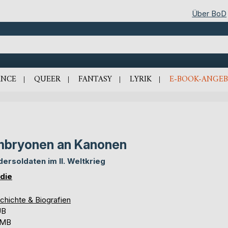
Über BoD
NCE
QUEER
FANTASY
LYRIK
E-BOOK-ANGEB
bryonen an Kanonen
dersoldaten im II. Weltkrieg
 die
chichte & Biografien
UB
 MB