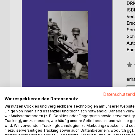
DRM
ISB
Ver
Ers
Spr
Schl
Aut
Barr
Bew
0%
erhä
Datenschutzerk
Wir respektieren den Datenschutz
Wir nutzen Cookies und vergleichbare Technologien auf unserer Website
Einige von ihnen sind essenziell und technisch notwendig. Daneben ver
wir Analysemethoden (z. B. Cookies oder Fingerprints sowie serverseitig
Tracking), um zu messen, wie häufig unsere Seite besucht und wie sie ge
BESCHREIBUNG
AUTOR/IN
PRESSES
wird. Wir verwenden Trackingtechnologien zu Marketingzwecken und se
hierzu serverseitiges Tracking sowie auch Drittanbieter ein, wodurch ggf.