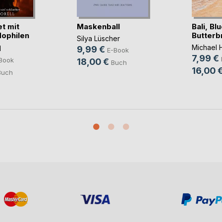
t mit
Maskenball
Bali, Bl
ophilen
Butterb
Silya Lüscher
Michael
l
9,99 €
E-Book
7,99 €
Book
18,00 €
Buch
16,00 
Buch