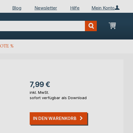
Blog
Newsletter
Hilfe
Mein Konto
Mein Wa
OTE %
7,99 €
inkl. MwSt.
sofort verfügbar als Download
IN DEN WARENKORB