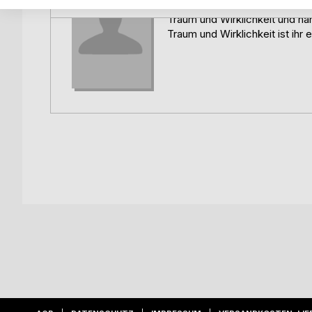
wenn der Traum endet.
Zwischenräumen menschlicher 
Ein stilles, literarisches Buch über Verlust, Sel
Traum und Wirklichkeit und näh
Traum und Wirklichkeit ist ihr