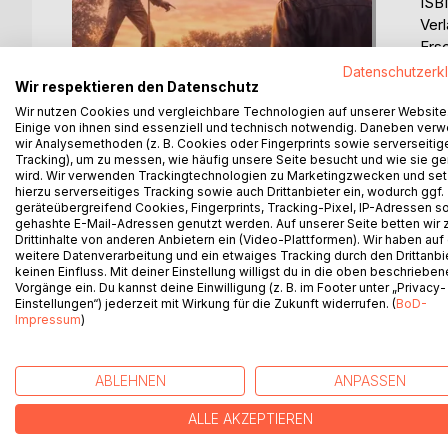
ISB
Ver
Ers
Spr
Datenschutzerk
Wir respektieren den Datenschutz
Schl
Roma
Wir nutzen Cookies und vergleichbare Technologien auf unserer Website
Einige von ihnen sind essenziell und technisch notwendig. Daneben ver
Barr
wir Analysemethoden (z. B. Cookies oder Fingerprints sowie serverseitig
Tracking), um zu messen, wie häufig unsere Seite besucht und wie sie ge
wird. Wir verwenden Trackingtechnologien zu Marketingzwecken und se
Bew
hierzu serverseitiges Tracking sowie auch Drittanbieter ein, wodurch ggf.
0%
geräteübergreifend Cookies, Fingerprints, Tracking-Pixel, IP-Adressen s
gehashte E-Mail-Adressen genutzt werden. Auf unserer Seite betten wir
erhä
Drittinhalte von anderen Anbietern ein (Video-Plattformen). Wir haben auf
weitere Datenverarbeitung und ein etwaiges Tracking durch den Drittanbi
keinen Einfluss. Mit deiner Einstellung willigst du in die oben beschriebe
Vorgänge ein. Du kannst deine Einwilligung (z. B. im Footer unter „Privacy-
Einstellungen“) jederzeit mit Wirkung für die Zukunft widerrufen. (
BoD-
Impressum
)
BESCHREIBUNG
AUTOR/IN
PRESSES
ABLEHNEN
ANPASSEN
Elvis, zwischen Traum und Wirklichkeit erzählt vo
Es sind momentan noch keine Pressestimmen vor
O.M. Rivers
Bitte melden Sie sich
hier
an, um eine Rezen
ALLE AKZEPTIEREN
Der Roman folgt Elvis durch innere Landschaften 
O. M. Rivers ist das Pseudonym 