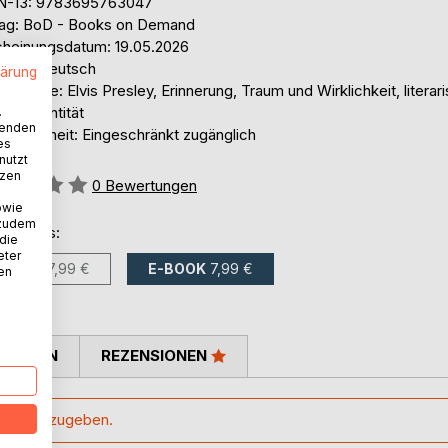
N-13: 9783695763047
lag: BoD - Books on Demand
cheinungsdatum: 19.05.2026
ache: Deutsch
lärung
agworte: Elvis Presley, Erinnerung, Traum und Wirklichkeit, literar
n, Identität
.
wenden
ierefreiheit: Eingeschränkt zugänglich
es
nutzt
tzen
ertung::
0
Bewertungen
owie
 zudem
ltlich als:
 die
eter
BUCH
27,99 €
E-BOOK
7,99 €
nen
TIMMEN
REZENSIONEN
n einem Leben zwischen Realität und Erinnerung.
handen.
sion abzugeben.
aus Vergangenheit, Traum und Gegenwart und fragt, was bleibt,
einer Autorin, die sich in ihren Texten mit Erinnerung, Identität u