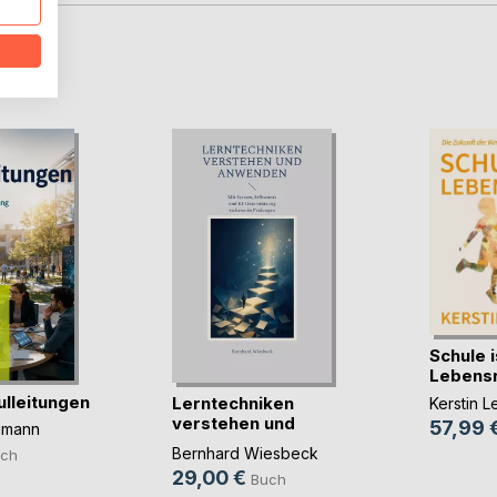
D
Schule i
Lebens
ulleitungen
Lerntechniken
Kerstin L
verstehen und
57,99 
llmann
anwenden
Bernhard Wiesbeck
ch
29,00 €
Buch