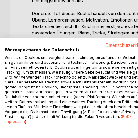
Leistungsmotivation aus.
Der erste Teil dieses Buchs handelt von den acht w
Übung, Lernorganisation, Motivation, Emotionen u
Tests orientiert sich Ihr Kind immer erst, wo es ste
passenden Übungen, Pläne, Tricks, Strategien un
können.
Datenschutzerk
Wir respektieren den Datenschutz
Im zweiten Teil stehen acht Umfeldbedingungen 
Wir nutzen Cookies und vergleichbare Technologien auf unserer Website
Ernährung, Computer, Nachhilfe, Genderprobleme
Einige von ihnen sind essenziell und technisch notwendig. Daneben ver
Sie erfahren auch einiges zu Ihrem Rollenvorbild, 
wir Analysemethoden (z. B. Cookies oder Fingerprints sowie serverseitig
Motivation, Bewegungen, Fertigkeiten und auch Fä
Tracking), um zu messen, wie häufig unsere Seite besucht und wie sie ge
wird. Wir verwenden Trackingtechnologien zu Marketingzwecken und se
hierzu serverseitiges Tracking sowie auch Drittanbieter ein, wodurch ggf.
Drei weitere Besonderheiten dieses Buchs sind ...
geräteübergreifend Cookies, Fingerprints, Tracking-Pixel, IP-Adressen s
... Cartoons mit tierisch kreativen Lernstrategen 
gehashte E-Mail-Adressen genutzt werden. Auf unserer Seite betten wir
Drittinhalte von anderen Anbietern ein (Video-Plattformen). Wir haben auf
... Erkenntnisse der Gehirnforschung für das Lerne
weitere Datenverarbeitung und ein etwaiges Tracking durch den Drittanbi
... Fälle aus der schulischen Beratungspraxis
keinen Einfluss. Mit deiner Einstellung willigst du in die oben beschriebe
Vorgänge ein. Du kannst deine Einwilligung (z. B. im Footer unter „Privacy-
Ein weiser Spruch Galileo Galileis hat die neurobi
Einstellungen“) jederzeit mit Wirkung für die Zukunft widerrufen. (
BoD-
Impressum
)
vorweggenommen: "Man kann einen Menschen nichts
entdecken." Das Entdecken der eigenen Möglichke