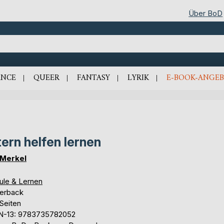
Über BoD
NCE
QUEER
FANTASY
LYRIK
E-BOOK-ANGEB
tern helfen lernen
 Merkel
ule & Lernen
erback
Seiten
N-13: 9783735782052