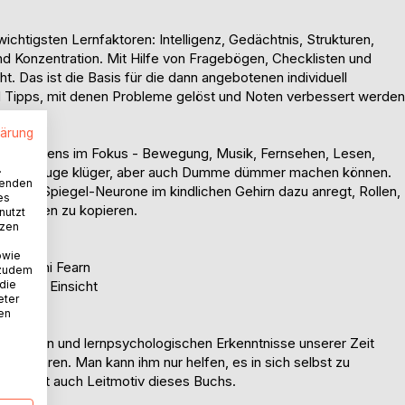
ichtigsten Lernfaktoren: Intelligenz, Gedächtnis, Strukturen,
nd Konzentration. Mit Hilfe von Fragebögen, Checklisten und
ht. Das ist die Basis für die dann angebotenen individuell
d Tipps, mit denen Probleme gelöst und Noten verbessert werden
lärung
des Lernens im Fokus - Bewegung, Musik, Fernsehen, Lesen,
.
 - die Kluge klüger, aber auch Dumme dümmer machen können.
wenden
das die Spiegel-Neurone im kindlichen Gehirn dazu anregt, Rollen,
es
higkeiten zu kopieren.
nutzt
tzen
owie
von Naomi Fearn
 zudem
 die
n durch Einsicht
eter
nen
ologischen und lernpsychologischen Erkenntnisse unserer Zeit
 lehren. Man kann ihm nur helfen, es in sich selbst zu
iten ist auch Leitmotiv dieses Buchs.