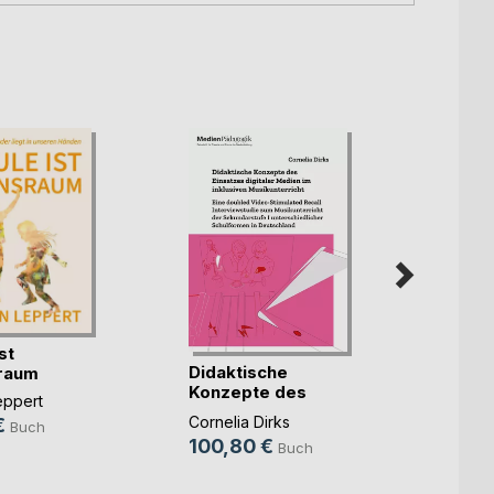
st
Didaktische
raum
Konzepte des
Schlu
eppert
Einsatzes(...)
Cornelia Dirks
€
Buch
Jürgen
100,80 €
Buch
19,9