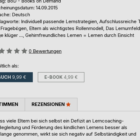
lag: BoD - Books on Demand
cheinungsdatum: 14.09.2015
ache: Deutsch
lagworte: Individuell passende Lernstrategien, Aufschlussreiche 
 Fragebögen, Eltern als wichtigstes Rollenmodell, Das Lernumfel
e klüger ..., Gehirnfreundliches Lernen = Lernen durch Einsicht
ertung::
0
Bewertungen
ltlich als:
BUCH
9,99 €
E-BOOK
4,99 €
TIMMEN
REZENSIONEN
s viele Eltern bei sich selbst ein Defizit an Lerncoaching-
gleitung und Förderung des kindlichen Lernens besser als
zu lange genommen, wirkt sie sich negativ auf Selbständigkeit und