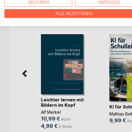
ABLEHNEN
ANPASSEN
ALLE AKZEPTIEREN
WEITERE TITEL BEI
Bo
Leichter lernen mit
Bildern im Kopf
 ihre
KI für Sch
Alf Merkel
Mathias Be
10,99 €
Buch
9,99 €
Bu
4,99 €
E-Book