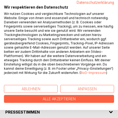
Datenschutzerklärung
Wir respektieren den Datenschutz
Wir nutzen Cookies und vergleichbare Technologien auf unserer
Website. Einige von ihnen sind essenziell und technisch notwendig.
Daneben verwenden wir Analysemethoden (z. B. Cookies oder
BESCHREIBUNG
Fingerprints sowie serverseitiges Tracking), um zu messen, wie häufig
unsere Seite besucht und wie sie genutzt wird. Wir verwenden
Trackingtechnologien zu Marketingzwecken und setzen hierzu
Elope heißt auf Deutsch: Mit der Freundin durchbrennen,
serverseitiges Tracking sowie auch Drittanbieter ein, wodurch ggf.
geräteübergreifend Cookies, Fingerprints, Tracking-Pixel, IP-Adressen
um zu heiraten. Ein spannender Roman über ein junges
sowie gehashte E-Mail-Adressen genutzt werden. Auf unserer Seite
Liebespaar, das sich über das Verbot der Eltern, "keine
betten wir zudem Drittinhalte von anderen Anbietern ein (Video-
Hochzeit", hinwegsetzte. Sie wollten keinen Musiker und
Plattformen). Wir haben auf die weitere Datenverarbeitung und ein
etwaiges Tracking durch den Drittanbieter keinen Einfluss. Mit deiner
keinen Maler. Der Autor erlebte das Auf und Ab als Sänger
Einstellung willigst du in die oben beschriebenen Vorgänge ein. Du
in der Musikbranche der siebziger Jahre und das knallharte
kannst deine Einwilligung (z. B. im Footer unter „Privacy-Einstellungen“)
Geschäft der Schallplattenfirmen mit den damaligen
jederzeit mit Wirkung für die Zukunft widerrufen. (
BoD-Impressum
)
Künstlern. Wer ein wenig Fantasie hat, erkennt schnell die
wahren Stars und Sendungen aus dieser Zeit.
ABLEHNEN
ANPASSEN
AUTOR/IN
ALLE AKZEPTIEREN
PRESSESTIMMEN