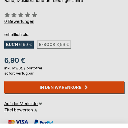
Band, Musikbranche der siebziger Jahre
Bewertung::
0%
0
Bewertungen
erhältlich als:
BUCH
6,90 €
E-BOOK
3,99 €
6,90 €
inkl. MwSt. /
portofrei
sofort verfügbar
IN DEN WARENKORB
Auf die Merkliste
Titel bewerten