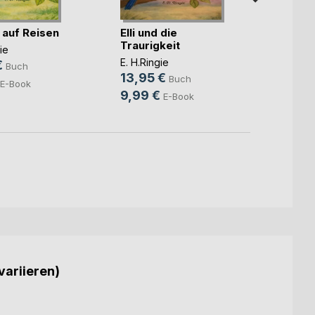
t auf Reisen
Elli und die
Elli m
Traurigkeit
ie
E. H.Ri
E. H.Ringie
€
14,5
Buch
13,95 €
Buch
9,99
E-Book
9,99 €
E-Book
variieren)