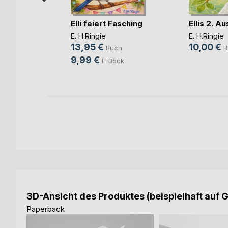
Elli feiert Fasching
Ellis 2. A
E. H.Ringie
E. H.Ringie
13,95 €
10,00 €
Buch
B
h
9,99 €
E-Book
ok
3D-Ansicht des Produktes (beispielhaft auf 
Paperback