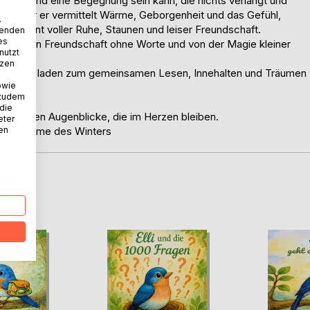
e wohltuend eine Begegnung sein kann, die nichts verlangt und
iel aber er vermittelt Wärme, Geborgenheit und das Gefühl,
.
Moment voller Ruhe, Staunen und leiser Freundschaft.
wenden
es
 Stille, von Freundschaft ohne Worte und von der Magie kleiner
nutzt
tzen
rechte Text laden zum gemeinsamen Lesen, Innehalten und Träumen
owie
 zudem
 die
ie kleinen Augenblicke, die im Herzen bleiben.
eter
leise Wärme des Winters
nen
D