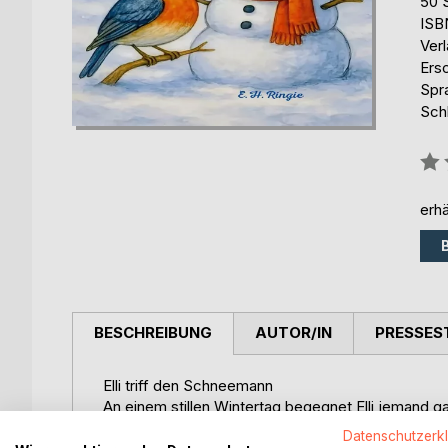
50 
ISB
Ver
Ers
Spr
Sch
Bew
0%
erhä
BESCHREIBUNG
AUTOR/IN
PRESSES
Elli triff den Schneemann
An einem stillen Wintertag begegnet Elli jemand 
einem Schneemann, der lächelt, zuhört und einfach
Datenschutzerk