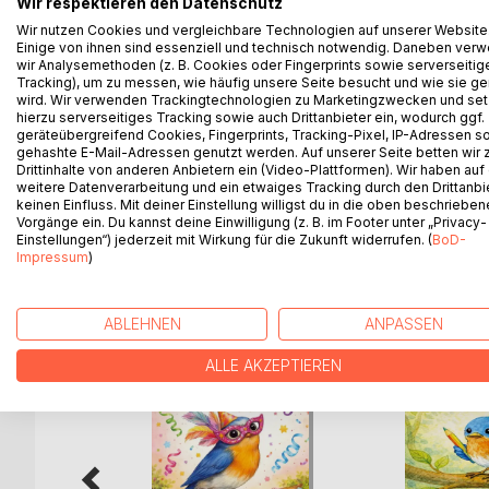
In dieser liebevollen Geschichte entdeckt Elli, wi
Wir respektieren den Datenschutz
doch viel schenkt. Der Schneemann spricht nicht v
Wir nutzen Cookies und vergleichbare Technologien auf unserer Website
gesehen zu werden. Gemeinsam erleben sie einen 
Einige von ihnen sind essenziell und technisch notwendig. Daneben ver
wir Analysemethoden (z. B. Cookies oder Fingerprints sowie serverseitig
Elli trifft den Schneemann erzählt von Nähe in der
Tracking), um zu messen, wie häufig unsere Seite besucht und wie sie ge
Winterwunder.
wird. Wir verwenden Trackingtechnologien zu Marketingzwecken und se
Die sanften Illustrationen und der klare, kindge
hierzu serverseitiges Tracking sowie auch Drittanbieter ein, wodurch ggf.
geräteübergreifend Cookies, Fingerprints, Tracking-Pixel, IP-Adressen s
ein.
gehashte E-Mail-Adressen genutzt werden. Auf unserer Seite betten wir
Ein Buch für Kinder im Alter von 2 bis 6 Jahren
Drittinhalte von anderen Anbietern ein (Video-Plattformen). Wir haben auf
für gemütliche Wintertage, ruhige Abende und all d
weitere Datenverarbeitung und ein etwaiges Tracking durch den Drittanbi
Ein Elli-Buch über Begegnung, Vertrauen und die 
keinen Einfluss. Mit deiner Einstellung willigst du in die oben beschriebe
Vorgänge ein. Du kannst deine Einwilligung (z. B. im Footer unter „Privacy-
Einstellungen“) jederzeit mit Wirkung für die Zukunft widerrufen. (
BoD-
Impressum
)
WEITERE TITEL BEI
Bo
ABLEHNEN
ANPASSEN
ALLE AKZEPTIEREN