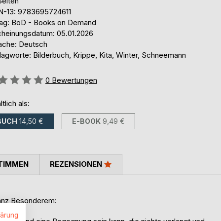
Seiten
N-13: 9783695724611
lag: BoD - Books on Demand
cheinungsdatum: 05.01.2026
ache: Deutsch
lagworte: Bilderbuch, Krippe, Kita, Winter, Schneemann
ertung::
0
Bewertungen
ltlich als:
BUCH
14,50 €
E-BOOK
9,49 €
TIMMEN
REZENSIONEN
ganz Besonderem:
 da ist.
lärung