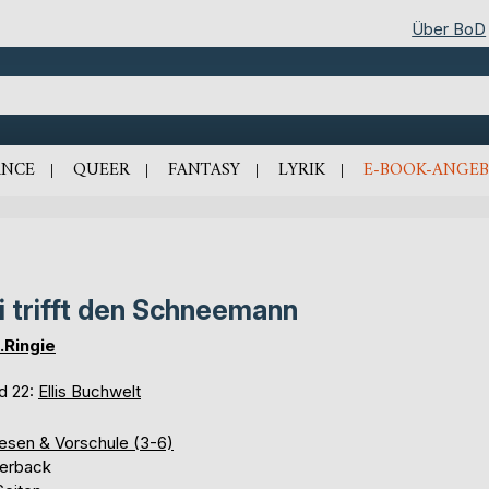
Über BoD
NCE
QUEER
FANTASY
LYRIK
E-BOOK-ANGEB
li trifft den Schneemann
H.Ringie
d 22:
Ellis Buchwelt
lesen & Vorschule (3-6)
erback