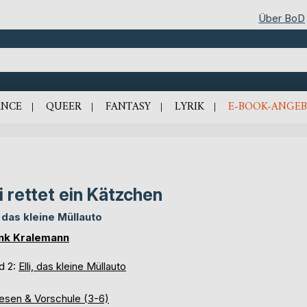
Über BoD
NCE
QUEER
FANTASY
LYRIK
E-BOOK-ANGEB
li rettet ein Kätzchen
i, das kleine Müllauto
nk Kralemann
d 2:
Elli, das kleine Müllauto
lesen & Vorschule (3-6)