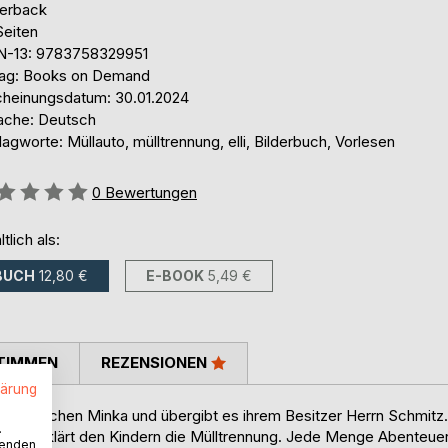
erback
Seiten
N-13: 9783758329951
lag: Books on Demand
cheinungsdatum: 30.01.2024
ache: Deutsch
agworte: Müllauto, mülltrennung, elli, Bilderbuch, Vorlesen
ertung::
0
Bewertungen
ltlich als:
BUCH
12,80 €
E-BOOK
5,49 €
TIMMEN
REZENSIONEN
lärung
et Elli Kätzchen Minka und übergibt es ihrem Besitzer Herrn Schmitz.
.
er und erklärt den Kindern die Mülltrennung. Jede Menge Abenteue
wenden