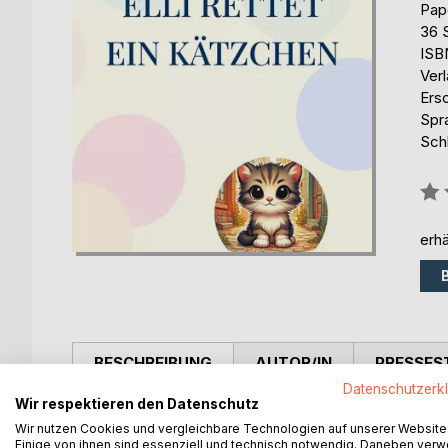
Pap
36 
ISB
Ver
Ers
Spr
Schl
Bew
0%
erhä
BESCHREIBUNG
AUTOR/IN
PRESSES
Datenschutzerk
Wir respektieren den Datenschutz
In dieser Folge von Elli, das kleine Müllauto, rett
Wir nutzen Cookies und vergleichbare Technologien auf unserer Website
Außerdem rettet Elli einen Igel, entdeckt ein Feu
Einige von ihnen sind essenziell und technisch notwendig. Daneben ver