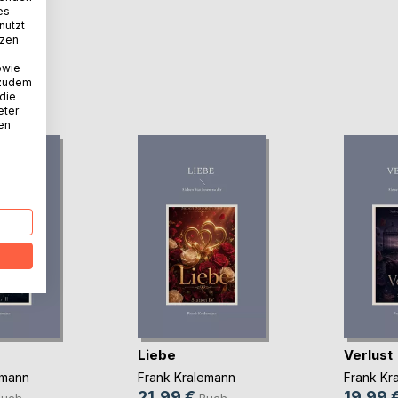
es
nutzt
tzen
owie
 zudem
D
 die
eter
nen
Liebe
Verlust
emann
Frank Kralemann
Frank Kr
21,99 €
19,99 
Buch
Buch