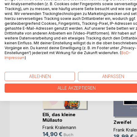
für ein kleines Müllauto.
wir Analysemethoden (z. B. Cookies oder Fingerprints sowie serverseitig
Tracking), um zu messen, wie häufig unsere Seite besucht und wie sie ge
wird. Wir verwenden Trackingtechnologien zu Marketingzwecken und se
hierzu serverseitiges Tracking sowie auch Drittanbieter ein, wodurch ggf.
geräteübergreifend Cookies, Fingerprints, Tracking-Pixel, IP-Adressen s
gehashte E-Mail-Adressen genutzt werden. Auf unserer Seite betten wir
WEITERE TITEL BEI
Bo
Drittinhalte von anderen Anbietern ein (Video-Plattformen). Wir haben auf
weitere Datenverarbeitung und ein etwaiges Tracking durch den Drittanbi
keinen Einfluss. Mit deiner Einstellung willigst du in die oben beschriebe
Vorgänge ein. Du kannst deine Einwilligung (z. B. im Footer unter „Privacy-
Einstellungen“) jederzeit mit Wirkung für die Zukunft widerrufen. (
BoD-
Impressum
)
ABLEHNEN
ANPASSEN
ALLE AKZEPTIEREN
Elli, das kleine
Müllauto
ie Irrtum
Zweifel
Frank Kralemann
Frank Kral
14,90 €
Buch
ann
18,99 €