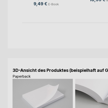
9,49 €
E-Book
h
ok
3D-Ansicht des Produktes (beispielhaft auf 
Paperback