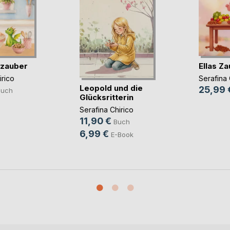
nzauber
Ellas Z
irico
Serafina 
Leopold und die
25,99 
Buch
Glücksritterin
Serafina Chirico
11,90 €
Buch
6,99 €
E-Book