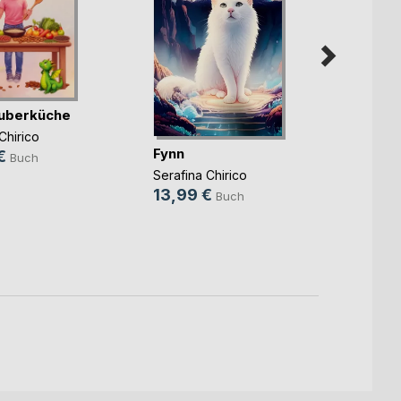
auberküche
Das e
Zone-H
Chirico
Fynn
Elias W
€
Buch
13,9
Serafina Chirico
1,49 
13,99 €
Buch