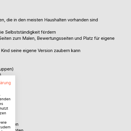
n, die in den meisten Haushalten vorhanden sind
ie Selbstständigkeit fördern
Seiten zum Malen, Bewertungsseiten und Platz für eigene
 Kind seine eigene Version zaubern kann
Suppen)
)
lärung
.
wenden
es
nutzt
tzen
owie
ln sollen
 zudem
eben möchten