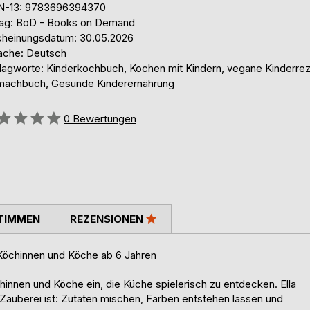
N-13: 9783696394370
lag: BoD - Books on Demand
cheinungsdatum: 30.05.2026
ache: Deutsch
lagworte: Kinderkochbuch, Kochen mit Kindern, vegane Kinderre
machbuch, Gesunde Kinderernährung
ertung::
0
Bewertungen
TIMMEN
REZENSIONEN
Köchinnen und Köche ab 6 Jahren
nnen und Köche ein, die Küche spielerisch zu entdecken. Ella
auberei ist: Zutaten mischen, Farben entstehen lassen und