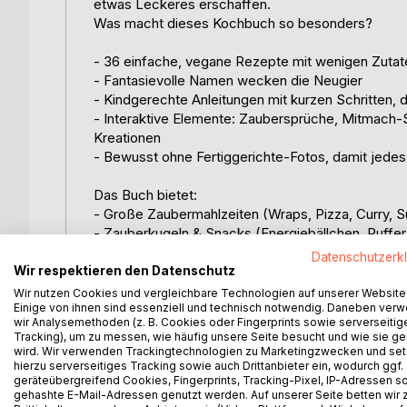
etwas Leckeres erschaffen.
Was macht dieses Kochbuch so besonders?
- 36 einfache, vegane Rezepte mit wenigen Zutate
- Fantasievolle Namen wecken die Neugier
- Kindgerechte Anleitungen mit kurzen Schritten, d
- Interaktive Elemente: Zaubersprüche, Mitmach-
Kreationen
- Bewusst ohne Fertiggerichte-Fotos, damit jedes
Das Buch bietet:
- Große Zaubermahlzeiten (Wraps, Pizza, Curry, 
- Zauberkugeln & Snacks (Energiebällchen, Puffer
- Zauberelixiere & Tränke (Smoothies)
Datenschutzerk
- Zauberzutaten-Lexikon
Wir respektieren den Datenschutz
- Platz für eigene Rezepte und Zaubersprüche
Wir nutzen Cookies und vergleichbare Technologien auf unserer Website
Einige von ihnen sind essenziell und technisch notwendig. Daneben ver
wir Analysemethoden (z. B. Cookies oder Fingerprints sowie serverseitig
Für Kinder, die...
Tracking), um zu messen, wie häufig unsere Seite besucht und wie sie ge
- Spaß am Experimentieren haben
wird. Wir verwenden Trackingtechnologien zu Marketingzwecken und se
- lernen wollen, selbst zu kochen
hierzu serverseitiges Tracking sowie auch Drittanbieter ein, wodurch ggf.
geräteübergreifend Cookies, Fingerprints, Tracking-Pixel, IP-Adressen s
- Freude an bunten, gesunden Mahlzeiten entwicke
gehashte E-Mail-Adressen genutzt werden. Auf unserer Seite betten wir
- ihre Kreativität selbstständig in der Küche ausl