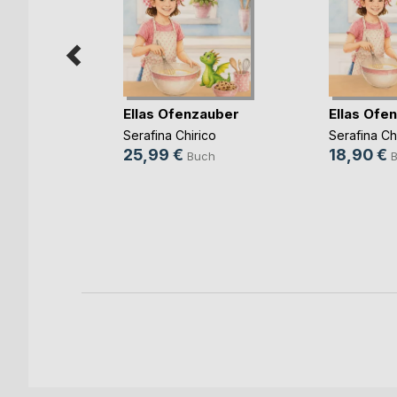
inja
Ellas Ofenzauber
Ellas Ofe
Serafina Chirico
Serafina Ch
der
25,99 €
18,90 €
Buch
h