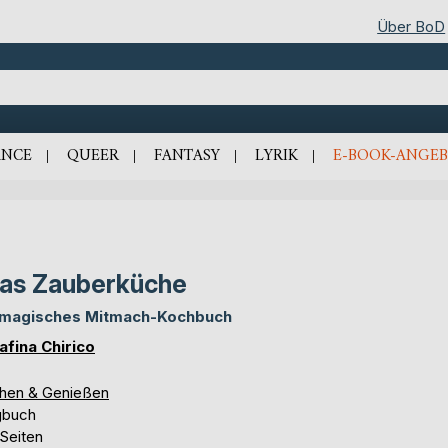
Über BoD
NCE
QUEER
FANTASY
LYRIK
E-BOOK-ANGEB
las Zauberküche
 magisches Mitmach-Kochbuch
afina Chirico
hen & Genießen
gbuch
 Seiten