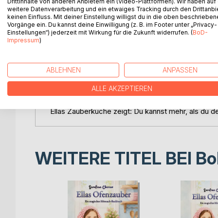
Drittinhalte von anderen Anbietern ein (Video-Plattformen). Wir haben auf
weitere Datenverarbeitung und ein etwaiges Tracking durch den Drittanbi
keinen Einfluss. Mit deiner Einstellung willigst du in die oben beschriebe
Für Eltern, die...
Vorgänge ein. Du kannst deine Einwilligung (z. B. im Footer unter „Privacy-
- ihre Kinder zur Selbstständigkeit ermutigen woll
Einstellungen“) jederzeit mit Wirkung für die Zukunft widerrufen. (
BoD-
- einfache, alltagstaugliche Rezepte suchen
Impressum
)
- Wert auf pflanzliche, vollwertige Ernährung legen
- gemeinsame Zeit in der Küche genießen möcht
ABLEHNEN
ANPASSEN
Jedes Rezept wird mit einem liebevollen Zaubers
ALLE AKZEPTIEREN
Weiterentwickeln ein.
Ellas Zauberküche zeigt: Du kannst mehr, als du d
WEITERE TITEL BEI
Bo