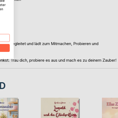
 die
eter
nen
en
en
pruch begleitet und lädt zum Mitmachen, Probieren und
enkst. Trau dich, probiere es aus und mach es zu deinem Zauber!
D