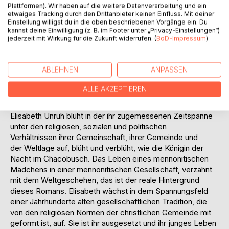
Plattformen). Wir haben auf die weitere Datenverarbeitung und ein
dargestellten
etwaiges Tracking durch den Drittanbieter keinen Einfluss. Mit deiner
Personen hat es so wirklich gegeben und auch
Einstellung willigst du in die oben beschriebenen Vorgänge ein. Du
das Dorf ist fingiert. Doch viele Bruchstücke, die auf ihrem
kannst deine Einwilligung (z. B. im Footer unter „Privacy-Einstellungen“)
jederzeit mit Wirkung für die Zukunft widerrufen. (
BoD-Impressum
)
Hintergrund einer Wirklichkeit entsprechen, sind hier zu
einem geschlossenen Ganzen zusammengefügt worden,
um so ein Menschenleben in einer ganz besonderen
ABLEHNEN
ANPASSEN
Gemeinschaft und in einer ganz besonderen Umwelt
darzustellen.
ALLE AKZEPTIEREN
Damit wird der ganze Ablauf des kurzen Lebens
von Elisabeth auf seine Weise dann wieder Realität.
Elisabeth Unruh blüht in der ihr zugemessenen Zeitspanne
unter den religiösen, sozialen und politischen
Verhältnissen ihrer Gemeinschaft, ihrer Gemeinde und
der Weltlage auf, blüht und verblüht, wie die Königin der
Nacht im Chacobusch. Das Leben eines mennonitischen
Mädchens in einer mennonitischen Gesellschaft, verzahnt
mit dem Weltgeschehen, das ist der reale Hintergrund
dieses Romans. Elisabeth wächst in dem Spannungsfeld
einer Jahrhunderte alten gesellschaftlichen Tradition, die
von den religiösen Normen der christlichen Gemeinde mit
geformt ist, auf. Sie ist ihr ausgesetzt und ihr junges Leben