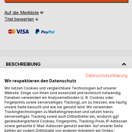
Auf die Merkliste
Titel bewerten
BESCHREIBUNG
Datenschutzerklärung
Elisabeth – Aus dem Tagebuch eines mennonitischen
Wir respektieren den Datenschutz
Mädchens im Gran Chaco – ist ein Roman. Inhalte, die
Wir nutzen Cookies und vergleichbare Technologien auf unserer
Website. Einige von ihnen sind essenziell und technisch notwendig.
einem so begrenzten Raum, wie dem einer
Daneben verwenden wir Analysemethoden (z. B. Cookies oder
Mennonitenkolonie
Fingerprints sowie serverseitiges Tracking), um zu messen, wie häufig
im paraguayischen Chaco entnommen werden,
unsere Seite besucht und wie sie genutzt wird. Wir verwenden
verleiten schnell dazu, Personen und Handlungen
Trackingtechnologien zu Marketingzwecken und setzen hierzu
serverseitiges Tracking sowie auch Drittanbieter ein, wodurch ggf.
identifizieren
geräteübergreifend Cookies, Fingerprints, Tracking-Pixel, IP-Adressen
zu wollen.
sowie gehashte E-Mail-Adressen genutzt werden. Auf unserer Seite
Das Ansinnen wäre müßig, denn keine der hier
betten wir zudem Drittinhalte von anderen Anbietern ein (Video-