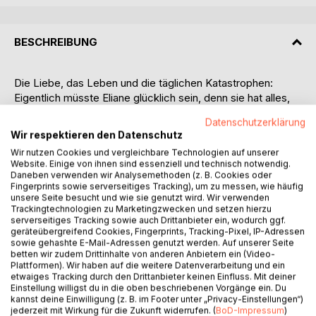
BESCHREIBUNG
Die Liebe, das Leben und die täglichen Katastrophen:
Eigentlich müsste Eliane glücklich sein, denn sie hat alles,
von dem andere nur träumen. Aber sie ist nicht zufrieden. In
Datenschutzerklärung
ihrer Ehe kriselt es, ihre Freundinnen hören ihr nicht zu und
Wir respektieren den Datenschutz
ihren Traum, ein eigenes Café zu eröffnen, kann sie nicht
Wir nutzen Cookies und vergleichbare Technologien auf unserer
verwirklichen. Dann wird Eliane von einigen heftigen
Website. Einige von ihnen sind essenziell und technisch notwendig.
Schicksalsschlägen getroffen.
Daneben verwenden wir Analysemethoden (z. B. Cookies oder
Fingerprints sowie serverseitiges Tracking), um zu messen, wie häufig
unsere Seite besucht und wie sie genutzt wird. Wir verwenden
Tamara, ihr Leben und das Café:
Trackingtechnologien zu Marketingzwecken und setzen hierzu
Seit Tamara bei ihrer Freundin im Café arbeitet, ist sie einer
serverseitiges Tracking sowie auch Drittanbieter ein, wodurch ggf.
der glücklichsten Menschen auf Erden. Dachte sie
geräteübergreifend Cookies, Fingerprints, Tracking-Pixel, IP-Adressen
sowie gehashte E-Mail-Adressen genutzt werden. Auf unserer Seite
zumindest bist vor ein paar Wochen. Hat ihr Mann eine
betten wir zudem Drittinhalte von anderen Anbietern ein (Video-
Geliebte? Dazu kommt noch, dass sie drauf und dran ist,
Plattformen). Wir haben auf die weitere Datenverarbeitung und ein
sich in einen anderen Mann zu verlieben. Verzweifelt
etwaiges Tracking durch den Drittanbieter keinen Einfluss. Mit deiner
Einstellung willigst du in die oben beschriebenen Vorgänge ein. Du
sträubt sie sich gegen ihre Gefühle...
kannst deine Einwilligung (z. B. im Footer unter „Privacy-Einstellungen“)
jederzeit mit Wirkung für die Zukunft widerrufen. (
BoD-Impressum
)