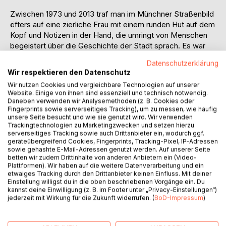
Zwischen 1973 und 2013 traf man im Münchner Straßenbild
öfters auf eine zierliche Frau mit einem runden Hut auf dem
Kopf und Notizen in der Hand, die umringt von Menschen
begeistert über die Geschichte der Stadt sprach. Es war
Elfi Zuber, die Leiterin des Instituts Bavaricum.
Datenschutzerklärung
40 Jahre lang steckte sie Tausende mit ihrer Begeisterung
Wir respektieren den Datenschutz
für Geschichte an, bildete im Institut Bavaricum und im
Wir nutzen Cookies und vergleichbare Technologien auf unserer
angeschlossenen Förderclub Interessierte zu Expertinnen
Website. Einige von ihnen sind essenziell und technisch notwendig.
und Experten für die Stadt-­ und Landesgeschichte aus und
Daneben verwenden wir Analysemethoden (z. B. Cookies oder
gewann die Anerkennung von Fachleuten und Institutionen.
Fingerprints sowie serverseitiges Tracking), um zu messen, wie häufig
unsere Seite besucht und wie sie genutzt wird. Wir verwenden
Dabei regte sie zu einer aktiven und kritischen
Trackingtechnologien zu Marketingzwecken und setzen hierzu
Auseinandersetzung mit Geschichte an und trug mit ihren
serverseitiges Tracking sowie auch Drittanbieter ein, wodurch ggf.
beharrlichen Nachfragen zur Korrektur falscher historischer
geräteübergreifend Cookies, Fingerprints, Tracking-Pixel, IP-Adressen
sowie gehashte E-Mail-Adressen genutzt werden. Auf unserer Seite
Darstellungen bei.
betten wir zudem Drittinhalte von anderen Anbietern ein (Video-
Unterhaltsam erzählt die Biografie, wie es die 1931 im
Plattformen). Wir haben auf die weitere Datenverarbeitung und ein
Sudetenland geborene Elfi Zuber in ihre Wahlheimat
etwaiges Tracking durch den Drittanbieter keinen Einfluss. Mit deiner
Einstellung willigst du in die oben beschriebenen Vorgänge ein. Du
München verschlug, wo sie die private Bildungsstätte ins
kannst deine Einwilligung (z. B. im Footer unter „Privacy-Einstellungen“)
Leben rief, und lässt die Geschichte des weit über die
jederzeit mit Wirkung für die Zukunft widerrufen. (
BoD-Impressum
)
Grenzen Münchens hinaus bekannten Instituts Bavaricum
und das Leben und Wirken einer selbstbewussten,
tatkräftigen Frau noch einmal lebendig werden.