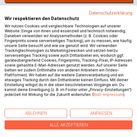
Auf die Merkliste
Datenschutzerklärung
Wir respektieren den Datenschutz
Titel bewerten
Wir nutzen Cookies und vergleichbare Technologien auf unserer
Website. Einige von ihnen sind essenziell und technisch notwendig.
Daneben verwenden wir Analysemethoden (z. B. Cookies oder
Fingerprints sowie serverseitiges Tracking), um zu messen, wie häufig
unsere Seite besucht und wie sie genutzt wird. Wir verwenden
Trackingtechnologien zu Marketingzwecken und setzen hierzu
serverseitiges Tracking sowie auch Drittanbieter ein, wodurch ggf.
geräteübergreifend Cookies, Fingerprints, Tracking-Pixel, IP-Adressen
sowie gehashte E-Mail-Adressen genutzt werden. Auf unserer Seite
BESCHREIBUNG
betten wir zudem Drittinhalte von anderen Anbietern ein (Video-
Plattformen). Wir haben auf die weitere Datenverarbeitung und ein
etwaiges Tracking durch den Drittanbieter keinen Einfluss. Mit deiner
ELFENGEIST - Romanserie in drei Teilen
Einstellung willigst du in die oben beschriebenen Vorgänge ein. Du
kannst deine Einwilligung (z. B. im Footer unter „Privacy-Einstellungen“)
jederzeit mit Wirkung für die Zukunft widerrufen. (
BoD-Impressum
)
Dies ist der dritte Band der Buch-Serie:
Den beiden Schützern Gilior und Alaris bleibt nicht mehr viel
Zeit, um die neue Elfenkönigin zu erwecken. Aber selbst
ABLEHNEN
ANPASSEN
dann, wenn es ihnen gelingt, ist ihr Widersacher Loron noch
nicht besiegt. Erst Jahre nach der Erweckung kann die
ALLE AKZEPTIEREN
Königin ihren Platz einnehmen und bis dahin wird Loron sein
dunkles Werk fortsetzen. Um das Schlimmste zu