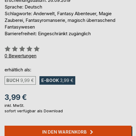
Erscheinungsdatum: 26.09.2019
Sprache: Deutsch
Schlagworte: Anderwelt, Fantasy Abenteuer, Magie
Zauberei, Fantasyromanserie, magisch überraschend
Fantasywesen
Barrierefreiheit: Eingeschränkt zugänglich
Bewertung::
0%
0
Bewertungen
erhältlich als:
BUCH
9,99 €
E-BOOK
3,99 €
3,99 €
inkl. MwSt.
sofort verfügbar als Download
IN DEN WARENKORB