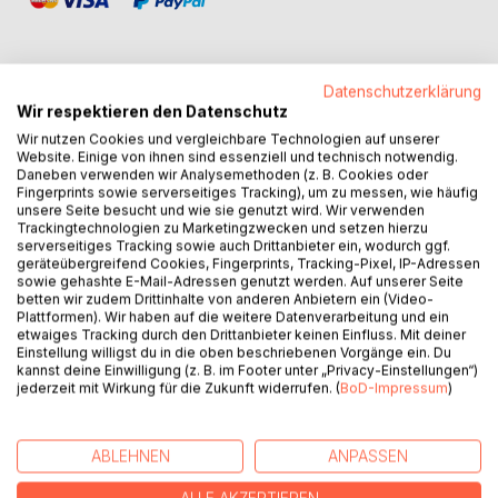
Datenschutzerklärung
Wir respektieren den Datenschutz
BESCHREIBUNG
Wir nutzen Cookies und vergleichbare Technologien auf unserer
Website. Einige von ihnen sind essenziell und technisch notwendig.
Daneben verwenden wir Analysemethoden (z. B. Cookies oder
Mit seinen Gefährten Milailee und Delavar ist der junge Elf
Fingerprints sowie serverseitiges Tracking), um zu messen, wie häufig
Sil ir in das Zwergenreich gereist. Dort sollen sie zum einen
unsere Seite besucht und wie sie genutzt wird. Wir verwenden
Trackingtechnologien zu Marketingzwecken und setzen hierzu
die Zwerge bei ihrem Kampf gegen die Orks unterstützen,
serverseitiges Tracking sowie auch Drittanbieter ein, wodurch ggf.
zum anderen die Bande zwischen den beiden Völkern
geräteübergreifend Cookies, Fingerprints, Tracking-Pixel, IP-Adressen
festigen. Seite an Seite kämpfen sie gegen Orks und
sowie gehashte E-Mail-Adressen genutzt werden. Auf unserer Seite
betten wir zudem Drittinhalte von anderen Anbietern ein (Video-
Kobolde. Als dann die Qorinsha Shrizardr, die
Plattformen). Wir haben auf die weitere Datenverarbeitung und ein
Schattenelfen, auftauchen, beschließen sie, mehr über das
etwaiges Tracking durch den Drittanbieter keinen Einfluss. Mit deiner
mysteriöse Elfenvolk herauszufinden. Während Delavar
Einstellung willigst du in die oben beschriebenen Vorgänge ein. Du
kannst deine Einwilligung (z. B. im Footer unter „Privacy-Einstellungen“)
sich aufmacht, um beim Hohen Rat der Elfen nach
jederzeit mit Wirkung für die Zukunft widerrufen. (
BoD-Impressum
)
Hinweisen zu suchen, ziehen Milailee und Sil ir in den
Norden, quer durch das Orkland in die Berge, in denen die
Schattenelfen leben sollen. Die beiden Zwerge Nubnus und
ABLEHNEN
ANPASSEN
Nubgar begleiten sie auf ihrem Weg. Gemeinsam müssen
sie sich einem Gegner stellen, der ihnen mehr als