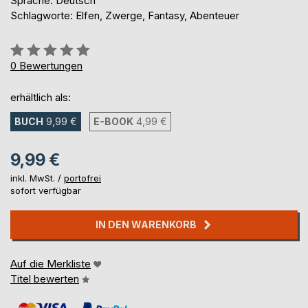
Sprache: Deutsch
Schlagworte: Elfen, Zwerge, Fantasy, Abenteuer
Bewertung::
0%
0
Bewertungen
erhältlich als:
BUCH
9,99 €
E-BOOK
4,99 €
9,99 €
inkl. MwSt. /
portofrei
sofort verfügbar
IN DEN WARENKORB
Auf die Merkliste
Titel bewerten