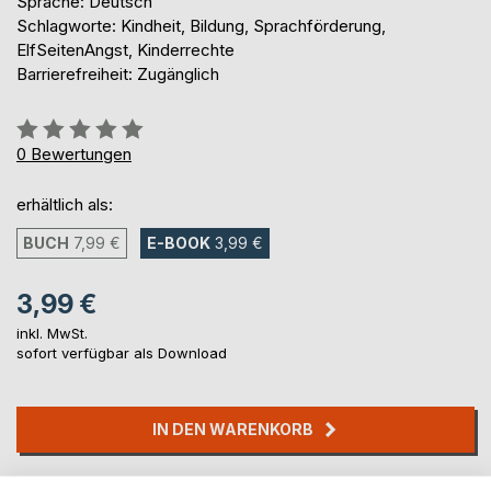
Sprache: Deutsch
Schlagworte: Kindheit, Bildung, Sprachförderung,
ElfSeitenAngst, Kinderrechte
Barrierefreiheit: Zugänglich
Bewertung::
0%
0
Bewertungen
erhältlich als:
BUCH
7,99 €
E-BOOK
3,99 €
3,99 €
inkl. MwSt.
sofort verfügbar als Download
IN DEN WARENKORB