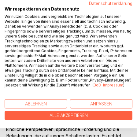
Auf die Merkliste
Datenschutzerklärung
Titel bewerten
Wir respektieren den Datenschutz
Wir nutzen Cookies und vergleichbare Technologien auf unserer
Website. Einige von ihnen sind essenziell und technisch notwendig.
Daneben verwenden wir Analysemethoden (z. B. Cookies oder
Fingerprints sowie serverseitiges Tracking), um zu messen, wie häufig
unsere Seite besucht und wie sie genutzt wird. Wir verwenden
Trackingtechnologien zu Marketingzwecken und setzen hierzu
serverseitiges Tracking sowie auch Drittanbieter ein, wodurch ggf.
geräteübergreifend Cookies, Fingerprints, Tracking-Pixel, IP-Adressen
BESCHREIBUNG
sowie gehashte E-Mail-Adressen genutzt werden. Auf unserer Seite
betten wir zudem Drittinhalte von anderen Anbietern ein (Video-
Plattformen). Wir haben auf die weitere Datenverarbeitung und ein
etwaiges Tracking durch den Drittanbieter keinen Einfluss. Mit deiner
Elf Seiten voller Aufgaben, Angst und Unsicherheit - und
Einstellung willigst du in die oben beschriebenen Vorgänge ein. Du
ein vierjähriges Kind im Zentrum bürokratischer Prüfungen.
kannst deine Einwilligung (z. B. im Footer unter „Privacy-Einstellungen“)
Panteon erzählt eindrucksvoll, wie er im Kindergarten auf
jederzeit mit Wirkung für die Zukunft widerrufen. (
BoD-Impressum
)
einen Sprachtest vorbereitet wurde, der ihn überforderte
und tief belastete. Sein Vater, Schriftsteller und Chronist
dieser Ereignisse, dokumentiert die Erfahrungen und
ABLEHNEN
ANPASSEN
beleuchtet die Herausforderungen eines Bildungssystems,
ALLE AKZEPTIEREN
das die Bedürfnisse kleiner Kinder oft nicht berücksichtigt.
Dieses Buch ist ein authentischer Tatsachenbericht über
kindliche Perspektiven, sprachliche Förderung und die
Belastungen, die auf jungen Schultern lasten. Es richtet