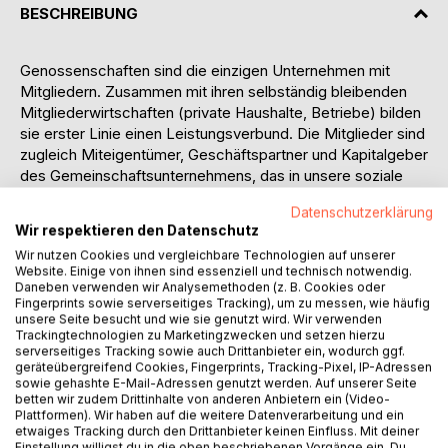
BESCHREIBUNG
Genossenschaften sind die einzigen Unternehmen mit
Mitgliedern. Zusammen mit ihren selbständig bleibenden
Mitgliederwirtschaften (private Haushalte, Betriebe) bilden
sie erster Linie einen Leistungsverbund. Die Mitglieder sind
zugleich Miteigentümer, Geschäftspartner und Kapitalgeber
des Gemeinschaftsunternehmens, das in unsere soziale
Marktwirtschaft integriert ist und im Wettbewerb mit
Datenschutzerklärung
Unternehmen in nichtgenossenschaftlichen Rechtformen
Wir respektieren den Datenschutz
steht.
Wir nutzen Cookies und vergleichbare Technologien auf unserer
Daraus entsteht ein Spannungsfeld zwischen den
Website. Einige von ihnen sind essenziell und technisch notwendig.
Herausforderungen des Marktes, den Mitgliederinteressen
Daneben verwenden wir Analysemethoden (z. B. Cookies oder
und neuerdings zunehmend den Unterstützungsbelangen
Fingerprints sowie serverseitiges Tracking), um zu messen, wie häufig
unsere Seite besucht und wie sie genutzt wird. Wir verwenden
der umgebenden Zivilgesellschaft.
Trackingtechnologien zu Marketingzwecken und setzen hierzu
Dessen eingedenk hat sich jede Genossenschaft als
serverseitiges Tracking sowie auch Drittanbieter ein, wodurch ggf.
Vorteilsgemeinschaft zu verstehen, der dauerhaft
geräteübergreifend Cookies, Fingerprints, Tracking-Pixel, IP-Adressen
sowie gehashte E-Mail-Adressen genutzt werden. Auf unserer Seite
aufgetragen ist, ihre Mitglieder typisch-spezifisch zu
betten wir zudem Drittinhalte von anderen Anbietern ein (Video-
fördern. In dieser Verpflichtung, alles zu tun, um den
Plattformen). Wir haben auf die weitere Datenverarbeitung und ein
Nutzen für ihre Mitglieder zu mehren, erkennen wir das
etwaiges Tracking durch den Drittanbieter keinen Einfluss. Mit deiner
Einstellung willigst du in die oben beschriebenen Vorgänge ein. Du