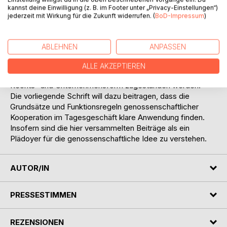
exklusive Identitätsmerkmal einer jeder Genossenschaft.
kannst deine Einwilligung (z. B. im Footer unter „Privacy-Einstellungen“)
Alles, was der Bedürfnislage und den Wünschen der
jederzeit mit Wirkung für die Zukunft widerrufen. (
BoD-Impressum
)
Mitglieder entspricht oder ihnen darüber hinaus letztlich
wirklich nützt, lässt sich dabei der Mitgliederförderung
zurechnen.
ABLEHNEN
ANPASSEN
Und nur soweit dieser gesetzlich verordnete
Unternehmenszweck erfüllt wird, kann der Genossenschaft
ALLE AKZEPTIEREN
auf Dauer eine Existenzberechtigung als eigenständige
Rechts- und Unternehmensform zugestanden werden.
Die vorliegende Schrift will dazu beitragen, dass die
Grundsätze und Funktionsregeln genossenschaftlicher
Kooperation im Tagesgeschäft klare Anwendung finden.
Insofern sind die hier versammelten Beiträge als ein
Plädoyer für die genossenschaftliche Idee zu verstehen.
AUTOR/IN
PRESSESTIMMEN
REZENSIONEN