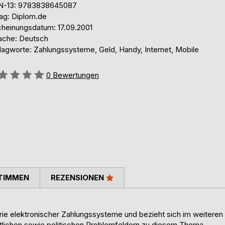
N-13: 9783838645087
lag: Diplom.de
cheinungsdatum: 17.09.2001
ache: Deutsch
lagworte: Zahlungssysteme, Geld, Handy, Internet, Mobile
ertung::
0
Bewertungen
TIMMEN
REZENSIONEN
orie elektronischer Zahlungssysteme und bezieht sich im weiteren
chtlichen sowie politischen Problemfeldern zu diesem Thema.