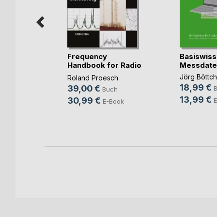
Frequency
Basiswis
Handbook for Radio
Messdate
heit für
Monit(...)
Jörg Böttch
Roland Proesch
r
18,99 €
39,00 €
Buch
ch
13,99 €
30,99 €
E
E-Book