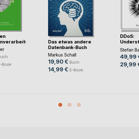
sen
DDoS:
Das etwas andere
nverarbeitung
Underst
Datenbank-Buch
Life Atta
er
Stefan B
Markus Schall
49,99 
Buch
19,90 €
Buch
29,99 
-Book
14,99 €
E-Book