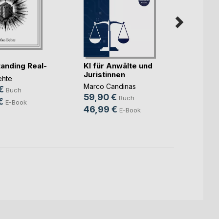
Der O
KI für Anwälte und
anding Real-
Prakt
Juristinnen
(...)
Markus
ehte
Marco Candinas
29,9
€
Buch
59,90 €
Buch
19,9
€
E-Book
46,99 €
E-Book