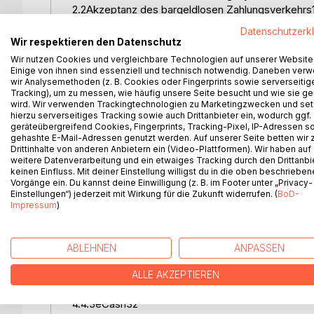
2.2Akzeptanz des bargeldlosen Zahlungsverkehrs
2.3Rechtliche und politische Probleme12
Datenschutzerk
3.Sicherheit und Zahlungssysteme13
Wir respektieren den Datenschutz
3.1Problembereiche13
Wir nutzen Cookies und vergleichbare Technologien auf unserer Website
3.2Sicherheitsaspekte15
Einige von ihnen sind essenziell und technisch notwendig. Daneben ver
wir Analysemethoden (z. B. Cookies oder Fingerprints sowie serverseitig
3.2.1Authentifizierung15
Tracking), um zu messen, wie häufig unsere Seite besucht und wie sie ge
3.2.2Digitale Signaturen16
wird. Wir verwenden Trackingtechnologien zu Marketingzwecken und se
3.2.3Verschlüsselung17
hierzu serverseitiges Tracking sowie auch Drittanbieter ein, wodurch ggf.
3.2.3.1Symmetrische Verschlüsselung17
geräteübergreifend Cookies, Fingerprints, Tracking-Pixel, IP-Adressen s
gehashte E-Mail-Adressen genutzt werden. Auf unserer Seite betten wir
3.2.3.2Asymmetrische Verschlüsselung18
Drittinhalte von anderen Anbietern ein (Video-Plattformen). Wir haben auf
3.2.3.3S-HTTP20
weitere Datenverarbeitung und ein etwaiges Tracking durch den Drittanbi
3.2.3.4SSL21
keinen Einfluss. Mit deiner Einstellung willigst du in die oben beschriebe
Vorgänge ein. Du kannst deine Einwilligung (z. B. im Footer unter „Privacy-
3.2.3.5SET, SEPP, STT22
Einstellungen“) jederzeit mit Wirkung für die Zukunft widerrufen. (
BoD-
4.Elektronische Zahlungssysteme im Internet25
Impressum
)
4.1Offline-Zahlungen27
4.2Kreditkartenbasierte Zahlungen27
4.3Bankeinzug28
ABLEHNEN
ANPASSEN
4.4Guthabenbasierte Systeme29
4.4.1Geldkarte29
ALLE AKZEPTIEREN
4.4.2CyberCash und CyberCoins31
4.4.3eCash32