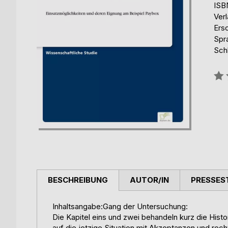
ISB
Ver
Ers
Spr
Sch
Bew
0%
BESCHREIBUNG
AUTOR/IN
PRESSES
Inhaltsangabe:Gang der Untersuchung:
Die Kapitel eins und zwei behandeln kurz die Hist
auf die jetzige Situation mit Akzeptanzen und re