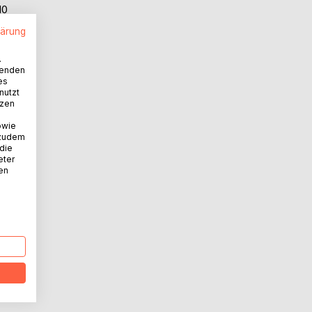
10
lärung
.
wenden
es
nutzt
tzen
owie
 zudem
 die
eter
nen