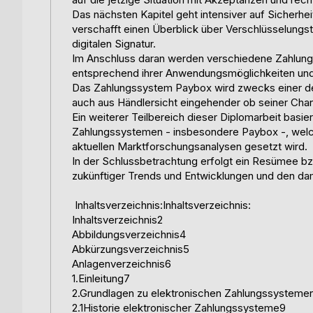
Das nächsten Kapitel geht intensiver auf Sicherhe
verschafft einen Überblick über Verschlüsselungs
digitalen Signatur.
Im Anschluss daran werden verschiedene Zahlungss
entsprechend ihrer Anwendungsmöglichkeiten und 
Das Zahlungssystem Paybox wird zwecks einer deta
auch aus Händlersicht eingehender ob seiner Cha
Ein weiterer Teilbereich dieser Diplomarbeit basi
Zahlungssystemen - insbesondere Paybox -, welch
aktuellen Marktforschungsanalysen gesetzt wird.
In der Schlussbetrachtung erfolgt ein Resümee 
zukünftiger Trends und Entwicklungen und den da
Inhaltsverzeichnis:Inhaltsverzeichnis:
Inhaltsverzeichnis2
Abbildungsverzeichnis4
Abkürzungsverzeichnis5
Anlagenverzeichnis6
1.Einleitung7
2.Grundlagen zu elektronischen Zahlungssystem
2.1Historie elektronischer Zahlungssysteme9