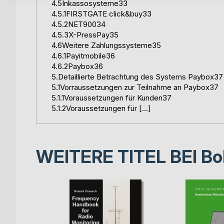
4.5Inkassosysteme33
4.5.1FIRSTGATE click&buy33
4.5.2NET90034
4.5.3X-PressPay35
4.6Weitere Zahlungssysteme35
4.6.1Payitmobile36
4.6.2Paybox36
5.Detaillierte Betrachtung des Systems Paybox3
5.1Vorraussetzungen zur Teilnahme an Paybox37
5.1.1Voraussetzungen für Kunden37
5.1.2Voraussetzungen für […]
WEITERE TITEL BEI
Bo