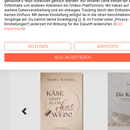
gehashte E-Mail-Adressen genutzt werden. Auf unserer Seite betten wir
Drittinhalte von anderen Anbietern ein (Video-Plattformen). Wir haben auf
weitere Datenverarbeitung und ein etwaiges Tracking durch den Drittanbi
In den nächsten Jahren wird ein fundamentaler Wa
keinen Einfluss. Mit deiner Einstellung willigst du in die oben beschriebe
treffen. Dazu gehören vor allem zwei große Them
Vorgänge ein. Du kannst deine Einwilligung (z. B. im Footer unter „Privacy-
Einstellungen“) jederzeit mit Wirkung für die Zukunft widerrufen. (
BoD-
Das Buch "Elektrisch + Autonom: Verstehen ohne
Impressum
)
liefert dem Laien somit einen guten Überblick üb
ABLEHNEN
ANPASSEN
WEITERE TITEL BEI
Bo
ALLE AKZEPTIEREN