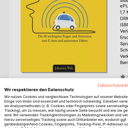
eP
1,7
DRM
ISB
Ver
Ers
Spr
Schl
Ver
Barr
Bew
0%
Datenschutzerk
Wir respektieren den Datenschutz
erhä
Wir nutzen Cookies und vergleichbare Technologien auf unserer Website
Einige von ihnen sind essenziell und technisch notwendig. Daneben ver
wir Analysemethoden (z. B. Cookies oder Fingerprints sowie serverseitig
Tracking), um zu messen, wie häufig unsere Seite besucht und wie sie ge
wird. Wir verwenden Trackingtechnologien zu Marketingzwecken und se
hierzu serverseitiges Tracking sowie auch Drittanbieter ein, wodurch ggf.
geräteübergreifend Cookies, Fingerprints, Tracking-Pixel, IP-Adressen s
BESCHREIBUNG
AUTOR/IN
PRESSES