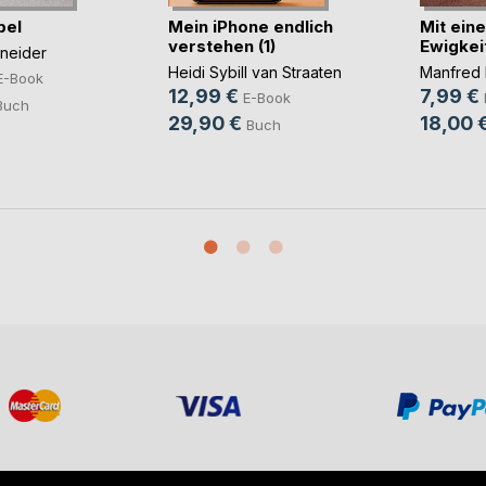
bel
Mein iPhone endlich
Mit eine
verstehen (1)
Ewigkei
hneider
Heidi Sybill van Straaten
Manfred 
E-Book
12,99 €
7,99 €
E-Book
Buch
29,90 €
18,00 
Buch