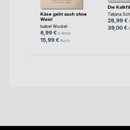
Die Kalkfi
Federn
Käse geht auch ohne
Tatjana Sc
Wein!
28,99 €
Isabel Wuckel
ook
39,00 €
6,99 €
E-Book
ch
15,99 €
Buch