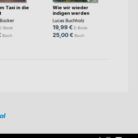
m Taxi in die
Wie wir wieder
Die v
t
indigen werden
Dynam
Subt
Bücker
Lucas Buchholz
Detlef
19,99 €
14,9
E-Book
E-Book
€
25,00 €
24,9
Buch
Buch