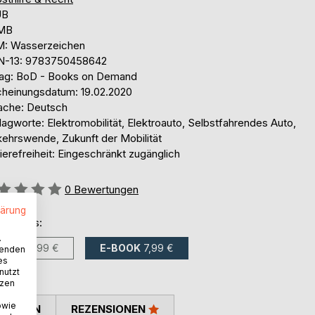
UB
 MB
: Wasserzeichen
N-13: 9783750458642
lag: BoD - Books on Demand
cheinungsdatum: 19.02.2020
ache: Deutsch
agworte: Elektromobilität, Elektroauto, Selbstfahrendes Auto,
kehrswende, Zukunft der Mobilität
ierefreiheit: Eingeschränkt zugänglich
ertung::
0
Bewertungen
lärung
ltlich als:
.
BUCH
9,99 €
E-BOOK
7,99 €
wenden
es
nutzt
tzen
owie
TIMMEN
REZENSIONEN