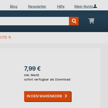
Blog
Newsletter
Hilfe
Mein Konto
Mein Wa
OTE %
7,99 €
inkl. MwSt.
sofort verfügbar als Download
IN DEN WARENKORB