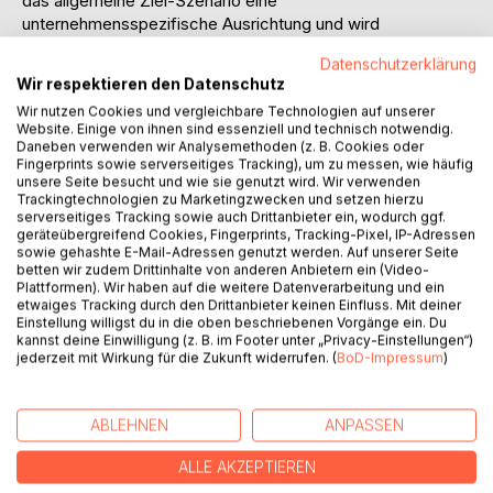
das allgemeine Ziel-Szenario eine
unternehmensspezifische Ausrichtung und wird
exemplarisch an zwei Beispielunternehmen (einem
Datenschutzerklärung
Dienstleistungsunternehmen aus der Versicherungsbranche
Wir respektieren den Datenschutz
und einem Unternehmen der Automobillogistik) abgebildet.
Wir nutzen Cookies und vergleichbare Technologien auf unserer
Im fünften und letzten Kapitel werden die Ergebnisse der
Website. Einige von ihnen sind essenziell und technisch notwendig.
Arbeit zusammenfassend dargestellt und ein Ausblick, in
Daneben verwenden wir Analysemethoden (z. B. Cookies oder
dem die Zukunftsperspektiven des Electronic Commerce
Fingerprints sowie serverseitiges Tracking), um zu messen, wie häufig
unsere Seite besucht und wie sie genutzt wird. Wir verwenden
aufgezeigt werden, gegeben.
Trackingtechnologien zu Marketingzwecken und setzen hierzu
serverseitiges Tracking sowie auch Drittanbieter ein, wodurch ggf.
Inhaltsverzeichnis:Inhaltsverzeichnis:
geräteübergreifend Cookies, Fingerprints, Tracking-Pixel, IP-Adressen
sowie gehashte E-Mail-Adressen genutzt werden. Auf unserer Seite
1.EINLEITUNG1
betten wir zudem Drittinhalte von anderen Anbietern ein (Video-
1.1FRAGESTELLUNG UND ZIELSETZUNG1
Plattformen). Wir haben auf die weitere Datenverarbeitung und ein
1.2DEFINITION UND ABGRENZUNG2
etwaiges Tracking durch den Drittanbieter keinen Einfluss. Mit deiner
1.3AUFBAU DER ARBEIT3
Einstellung willigst du in die oben beschriebenen Vorgänge ein. Du
kannst deine Einwilligung (z. B. im Footer unter „Privacy-Einstellungen“)
2.BESTANDSAUFNAHME ELECTRONIC COMMERCE5
jederzeit mit Wirkung für die Zukunft widerrufen. (
BoD-Impressum
)
2.1HISTORISCHER ABRISS - EVOLUTION
UNTERNEHMENSÜBERGREIFENDER PROZESSE5
2.2ABGRENZUNG KONVENTIONELLER
ABLEHNEN
ANPASSEN
INFORMATIONSTECHNOLOGIE ZU ELECTRONIC
COMMERCE LÖSUNGEN7
ALLE AKZEPTIEREN
2.2.1Informationstechnologie im konventionellen Sinn7