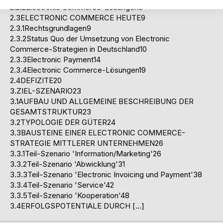
2.2.2Electronic Commerce-Lösungen8
2.3ELECTRONIC COMMERCE HEUTE9
2.3.1Rechtsgrundlagen9
2.3.2Status Quo der Umsetzung von Electronic
Commerce-Strategien in Deutschland10
2.3.3Electronic Payment14
2.3.4Electronic Commerce-Lösungen19
2.4DEFIZITE20
3.ZIEL-SZENARIO23
3.1AUFBAU UND ALLGEMEINE BESCHREIBUNG DER
GESAMTSTRUKTUR23
3.2TYPOLOGIE DER GÜTER24
3.3BAUSTEINE EINER ELECTRONIC COMMERCE-
STRATEGIE MITTLERER UNTERNEHMEN26
3.3.1Teil-Szenario 'Information/Marketing'26
3.3.2Teil-Szenario 'Abwicklung'31
3.3.3Teil-Szenario 'Electronic Invoicing und Payment'38
3.3.4Teil-Szenario 'Service'42
3.3.5Teil-Szenario 'Kooperation'48
3.4ERFOLGSPOTENTIALE DURCH […]