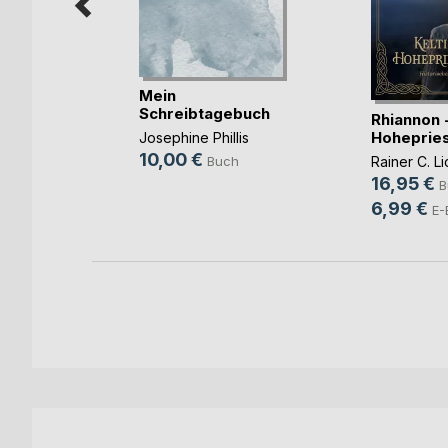
er II
Mein
Schreibtagebuch
Rhiannon -
annes
Hohepries
Josephine Phillis
10,00 €
Rainer C. Li
Buch
h
16,95 €
B
6,99 €
E-