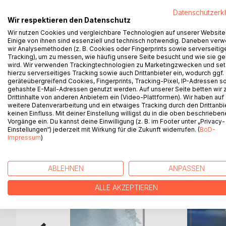
einer uralten Prophezeiung spielt. Die Dunkelheit is
Datenschutzerk
verlassen.
Wir respektieren den Datenschutz
Auf der Flucht trifft sie auf Arash, einen geheimnis
Wir nutzen Cookies und vergleichbare Technologien auf unserer Website
was sich zunächst wie ein ersehntes Wiedersehen a
Einige von ihnen sind essenziell und technisch notwendig. Daneben ver
Je näher Eleana der Wahrheit kommt, desto mehr 
wir Analysemethoden (z. B. Cookies oder Fingerprints sowie serverseitig
Tracking), um zu messen, wie häufig unsere Seite besucht und wie sie ge
wissen, als er zugibt.
wird. Wir verwenden Trackingtechnologien zu Marketingzwecken und se
Sie muss ihre Bestimmung akzeptieren und sich ih
hierzu serverseitiges Tracking sowie auch Drittanbieter ein, wodurch ggf.
Kräfte, sondern auch Mut und die Bereitschaft, alle
geräteübergreifend Cookies, Fingerprints, Tracking-Pixel, IP-Adressen s
gehashte E-Mail-Adressen genutzt werden. Auf unserer Seite betten wir
Scheitert sie, bringt sie nicht nur ihr eigenes Le
Drittinhalte von anderen Anbietern ein (Video-Plattformen). Wir haben auf
weitere Datenverarbeitung und ein etwaiges Tracking durch den Drittanbi
keinen Einfluss. Mit deiner Einstellung willigst du in die oben beschriebe
Vorgänge ein. Du kannst deine Einwilligung (z. B. im Footer unter „Privacy-
Einstellungen“) jederzeit mit Wirkung für die Zukunft widerrufen. (
BoD-
WEITERE TITEL BEI
Bo
Impressum
)
ABLEHNEN
ANPASSEN
ALLE AKZEPTIEREN