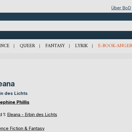
Über BoD
NCE
QUEER
FANTASY
LYRIK
E-BOOK-ANGEB
eana
in des Lichts
ephine Phillis
d 1:
Eleana - Erbin des Lichts
ence Fiction & Fantasy