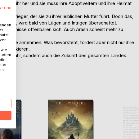
t hinter ihr her und sie muss ihre Adoptiveltern und ihre Heimat
lärung
vollen Krieger, der sie zu ihrer leiblichen Mutter führt. Doch das,
.
nfühlt, wird bald von Lügen und Intrigen überschattet.
wenden
Geheimnisse offenbaren sich. Auch Arash scheint mehr zu
es
nutzt
tzen
rer Gabe annehmen. Was bevorsteht, fordert aber nicht nur ihre
s zu riskieren.
owie
 zudem
ben in Gefahr, sondern auch die Zukunft des gesamten Landes.
 die
eter
nen
D