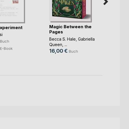
Magic Between the
Experiment
Pages
Trans
si
Becca S. Hale
,
Gabriella
Phillip
Buch
Queen
, ...
13,9
E-Book
16,00 €
Buch