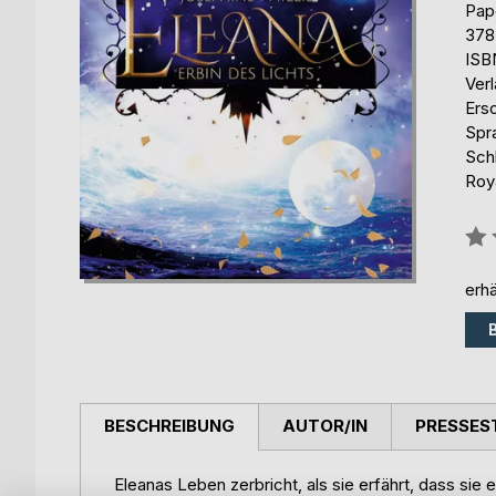
Pap
378
ISB
Ver
Ers
Spr
Sch
Roy
Bew
0%
erhä
BESCHREIBUNG
AUTOR/IN
PRESSES
Eleanas Leben zerbricht, als sie erfährt, dass sie