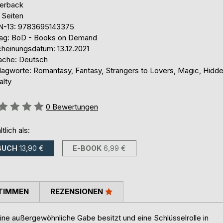
erback
 Seiten
N-13: 9783695143375
lag: BoD - Books on Demand
cheinungsdatum: 13.12.2021
ache: Deutsch
lagworte: Romantasy, Fantasy, Strangers to Lovers, Magic, Hidd
alty
ertung::
0
Bewertungen
ltlich als:
BUCH
13,90 €
E-BOOK
6,99 €
TIMMEN
REZENSIONEN
 eine außergewöhnliche Gabe besitzt und eine Schlüsselrolle in