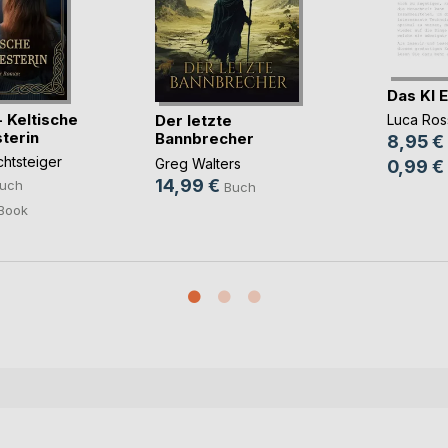
Das KI 
 Keltische
Der letzte
Luca Ros
terin
Bannbrecher
8,95 €
chtsteiger
Greg Walters
0,99 €
14,99 €
uch
Buch
Book