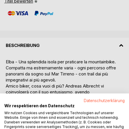
Titel bewerten
BESCHREIBUNG
Elba - Una splendida isola per praticare la mountainbike.
Compatta ma estremamente varia - ogni percorso offre
panorami da sogno sul Mar Tirreno - con trail dai più
impegnativi ai più agevoli.
Amico biker, cosa vuoi di più? Andreas Albrecht vi
coinvolgerà con il suo entusiasmo, avendo
meticolosamente perlustrato tutta l'isola.
Datenschutzerklärung
Il risultato sono veri e propri "percorsi-Albrecht", analizzati
Wir respektieren den Datenschutz
dettagliatamente e ben documentati.
Wir nutzen Cookies und vergleichbare Technologien auf unserer
Gli itinerari proposti seguono una chiara sistematica: 40 giri
Website. Einige von ihnen sind essenziell und technisch notwendig.
ad anello distribuiti su tutta l'isola, che possono essere
Daneben verwenden wir Analysemethoden (z. B. Cookies oder
Fingerprints sowie serverseitiges Tracking), um zu messen, wie häufig
percorsi da diversi punti di partenza.