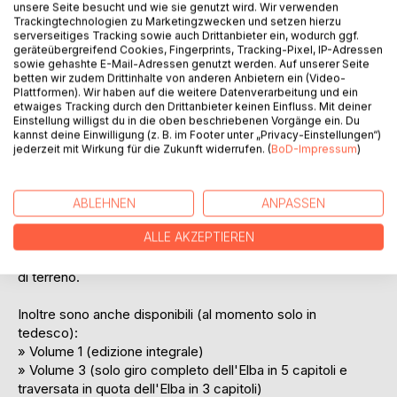
unsere Seite besucht und wie sie genutzt wird. Wir verwenden
Si tratta infatti di un sistema ad incastro molto flessibile,
Trackingtechnologien zu Marketingzwecken und setzen hierzu
grazie al quale si possono anche combinare tra loro diversi
serverseitiges Tracking sowie auch Drittanbieter ein, wodurch ggf.
geräteübergreifend Cookies, Fingerprints, Tracking-Pixel, IP-Adressen
itinerari singoli.
sowie gehashte E-Mail-Adressen genutzt werden. Auf unserer Seite
Per orientarsi, ogni itinerario è dotato di una traccia GPS
betten wir zudem Drittinhalte von anderen Anbietern ein (Video-
che permette la geo-localizzazione in ogni momento.
Plattformen). Wir haben auf die weitere Datenverarbeitung und ein
etwaiges Tracking durch den Drittanbieter keinen Einfluss. Mit deiner
Questo sistema è usufruibile con qualunque
Einstellung willigst du in die oben beschriebenen Vorgänge ein. Du
apparecchiatura GPS o con una qualunque app di
kannst deine Einwilligung (z. B. im Footer unter „Privacy-Einstellungen“)
navigazione su smartphone.
jederzeit mit Wirkung für die Zukunft widerrufen. (
BoD-Impressum
)
Un modo divertente per praticare la mountainbike. La cosa
migliore è prendere il libro sottobraccio e partire per l'Elba.
ABLEHNEN
ANPASSEN
Questo volume in italiano consta di 128 pagine:
ALLE AKZEPTIEREN
» 40 percorsi ad anello con varianti, tutti con profili
altimetrici a colori e cartine, dalle quali si evince la tipologia
di terreno.
Inoltre sono anche disponibili (al momento solo in
tedesco):
» Volume 1 (edizione integrale)
» Volume 3 (solo giro completo dell'Elba in 5 capitoli e
traversata in quota dell'Elba in 3 capitoli)