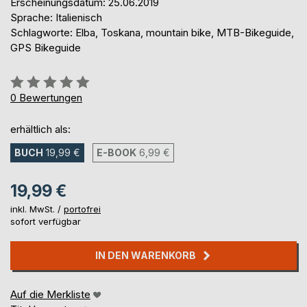
Erscheinungsdatum: 25.06.2019
Sprache: Italienisch
Schlagworte: Elba, Toskana, mountain bike, MTB-Bikeguide,
GPS Bikeguide
Bewertung::
0%
0
Bewertungen
erhältlich als:
BUCH
19,99 €
E-BOOK
6,99 €
19,99 €
inkl. MwSt. /
portofrei
sofort verfügbar
IN DEN WARENKORB
Auf die Merkliste