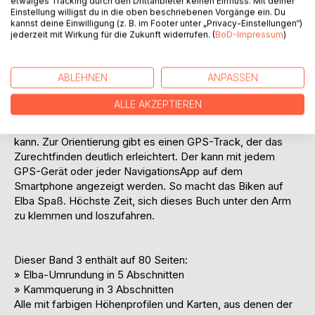
etwaiges Tracking durch den Drittanbieter keinen Einfluss. Mit deiner
gesamte Insel unter die Lupe genommen.
Einstellung willigst du in die oben beschriebenen Vorgänge ein. Du
Herausgekommen sind echte Albrecht-Routen, mit Liebe
kannst deine Einwilligung (z. B. im Footer unter „Privacy-Einstellungen“)
jederzeit mit Wirkung für die Zukunft widerrufen. (
BoD-Impressum
)
zum Detail recherchiert und sauber dokumentiert. Die
Tourenvorschläge folgen einer klaren Systematik in drei
Teilbereichen: Elba-Umrundung, Kammquerung in einzelnen
ABLEHNEN
ANPASSEN
Abschnitten und 40 Rundtouren, die von verschiedenen
Standorten aus daran anknüpfen. Damit ist ein sehr
ALLE AKZEPTIEREN
flexibles Baukastensystem entstanden, mit dem man sich
auch individuelle Tourkombinationen zusammenstellen
kann. Zur Orientierung gibt es einen GPS-Track, der das
Zurechtfinden deutlich erleichtert. Der kann mit jedem
GPS-Gerät oder jeder NavigationsApp auf dem
Smartphone angezeigt werden. So macht das Biken auf
Elba Spaß. Höchste Zeit, sich dieses Buch unter den Arm
zu klemmen und loszufahren.
Dieser Band 3 enthält auf 80 Seiten:
» Elba-Umrundung in 5 Abschnitten
» Kammquerung in 3 Abschnitten
Alle mit farbigen Höhenprofilen und Karten, aus denen der