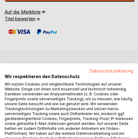
Auf die Merkliste
Titel bewerten
BESCHREIBUNG
Datenschutzerklärung
Wir respektieren den Datenschutz
Eine Online-Karte aller Touren sowie Hinweise zu
Wir nutzen Cookies und vergleichbare Technologien auf unserer
Website. Einige von ihnen sind essenziell und technisch notwendig.
Änderungen nach der aktuellen Auflage findet man hier:
Daneben verwenden wir Analysemethoden (z. B. Cookies oder
www.gps-bikeguide.com/elba
Fingerprints sowie serverseitiges Tracking), um zu messen, wie häufig
---------------------------------------------------------
unsere Seite besucht und wie sie genutzt wird. Wir verwenden
Trackingtechnologien zu Marketingzwecken und setzen hierzu
Elba - was für eine tolle Insel zum Mountainbiken. Kompakt
serverseitiges Tracking sowie auch Drittanbieter ein, wodurch ggf.
und äußerst vielfältig - jede Tour mit traumhaften
geräteübergreifend Cookies, Fingerprints, Tracking-Pixel, IP-Adressen
Ausblicken aufs Mittelmeer - Trails von hart bis herzlich.
sowie gehashte E-Mail-Adressen genutzt werden. Auf unserer Seite
Bikerherz, was willst du mehr? Andreas Albrecht wird euch
betten wir zudem Drittinhalte von anderen Anbietern ein (Video-
Plattformen). Wir haben auf die weitere Datenverarbeitung und ein
mit seiner Begeisterung anstecken. Akribisch hat er die