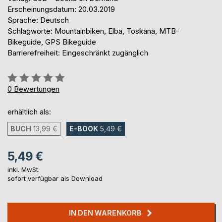
Erscheinungsdatum: 20.03.2019
Sprache: Deutsch
Schlagworte: Mountainbiken, Elba, Toskana, MTB-
Bikeguide, GPS Bikeguide
Barrierefreiheit: Eingeschränkt zugänglich
Bewertung::
0%
0
Bewertungen
erhältlich als:
BUCH
13,99 €
E-BOOK
5,49 €
5,49 €
inkl. MwSt.
sofort verfügbar als Download
IN DEN WARENKORB