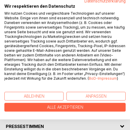
Datenschutzerklärung
Wir respektieren den Datenschutz
BESCHREIBUNG
Wir nutzen Cookies und vergleichbare Technologien auf unserer
Website. Einige von ihnen sind essenziell und technisch notwendig.
Daneben verwenden wir Analysemethoden (z. B. Cookies oder
In the soul of these pages, Sappho's ancient whispers
Fingerprints sowie serverseitiges Tracking), um zu messen, wie häufig
unsere Seite besucht und wie sie genutzt wird. Wir verwenden
meet the eternal now, as poetry, illuminated by the light of
Trackingtechnologien zu Marketingzwecken und setzen hierzu
philosophical inquiry, becomes a messenger of truth. Born
serverseitiges Tracking sowie auch Drittanbieter ein, wodurch ggf.
from the endless flow of online contemplation and the
geräteübergreifend Cookies, Fingerprints, Tracking-Pixel, IP-Adressen
sowie gehashte E-Mail-Adressen genutzt werden. Auf unserer Seite
echoes of personal concerns, this collection weaves
betten wir zudem Drittinhalte von anderen Anbietern ein (Video-
verses that embrace human existence, revealing the
Plattformen). Wir haben auf die weitere Datenverarbeitung und ein
timeless nuances of
etwaiges Tracking durch den Drittanbieter keinen Einfluss. Mit deiner
Einstellung willigst du in die oben beschriebenen Vorgänge ein. Du
the search for faith across every corner of the planet. It is
kannst deine Einwilligung (z. B. im Footer unter „Privacy-Einstellungen“)
a multilingual journey, a hymn that bridges worlds and
jederzeit mit Wirkung für die Zukunft widerrufen. (
BoD-Impressum
)
hearts with voices in Spanish, and Greek, inviting every
reader into a rare experience of inspiration, where language
becomes soul and the mind an eternal vision.
ABLEHNEN
ANPASSEN
ALLE AKZEPTIEREN
AUTOR/IN
PRESSESTIMMEN