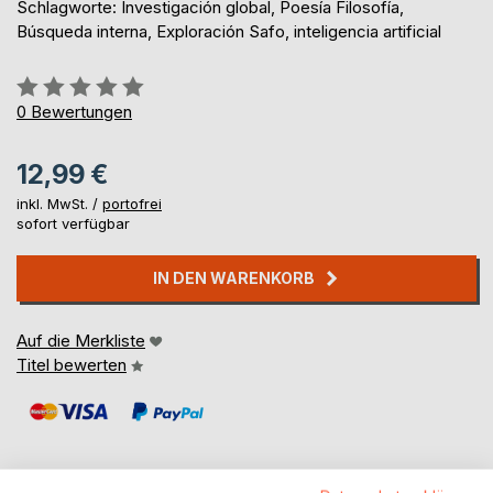
Schlagworte: Investigación global, Poesía Filosofía,
Búsqueda interna, Exploración Safo, inteligencia artificial
Bewertung::
0%
0
Bewertungen
12,99 €
inkl. MwSt. /
portofrei
sofort verfügbar
IN DEN WARENKORB
Auf die Merkliste
Titel bewerten