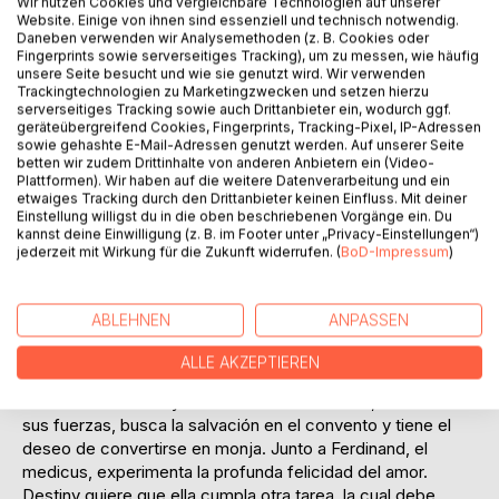
Titel bewerten
Wir nutzen Cookies und vergleichbare Technologien auf unserer
Website. Einige von ihnen sind essenziell und technisch notwendig.
Daneben verwenden wir Analysemethoden (z. B. Cookies oder
Fingerprints sowie serverseitiges Tracking), um zu messen, wie häufig
unsere Seite besucht und wie sie genutzt wird. Wir verwenden
Trackingtechnologien zu Marketingzwecken und setzen hierzu
serverseitiges Tracking sowie auch Drittanbieter ein, wodurch ggf.
geräteübergreifend Cookies, Fingerprints, Tracking-Pixel, IP-Adressen
sowie gehashte E-Mail-Adressen genutzt werden. Auf unserer Seite
betten wir zudem Drittinhalte von anderen Anbietern ein (Video-
BESCHREIBUNG
Plattformen). Wir haben auf die weitere Datenverarbeitung und ein
etwaiges Tracking durch den Drittanbieter keinen Einfluss. Mit deiner
Einstellung willigst du in die oben beschriebenen Vorgänge ein. Du
kannst deine Einwilligung (z. B. im Footer unter „Privacy-Einstellungen“)
La novela es una obra de la imaginación y no un extracto
jederzeit mit Wirkung für die Zukunft widerrufen. (
BoD-Impressum
)
de la historia real. Gran parte de la atmósfera de los
acontecimientos de la guerra alrededor de 1806 se ha
perdido. Donde no había registros creíbles, usé mi
ABLEHNEN
ANPASSEN
imaginación. Nikolas, el monje, sacudido por el sufrimiento
y la terrible miseria de la gente causada por la guerra, ya no
ALLE AKZEPTIEREN
puede servir al monasterio, trata de encontrar la felicidad
en la vida mundana y conoce a Hilde. Katarina, al final de
sus fuerzas, busca la salvación en el convento y tiene el
deseo de convertirse en monja. Junto a Ferdinand, el
medicus, experimenta la profunda felicidad del amor.
Destiny quiere que ella cumpla otra tarea, la cual debe