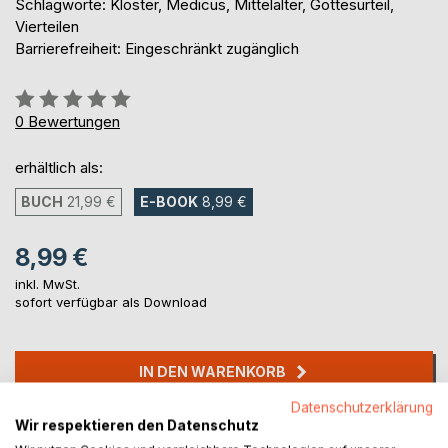
Schlagworte: Kloster, Medicus, Mittelalter, Gottesurteil,
Vierteilen
Barrierefreiheit: Eingeschränkt zugänglich
Bewertung::
0%
0
Bewertungen
erhältlich als:
BUCH
21,99 €
E-BOOK
8,99 €
8,99 €
inkl. MwSt.
sofort verfügbar als Download
IN DEN WARENKORB
Datenschutzerklärung
Wir respektieren den Datenschutz
Auf die Merkliste