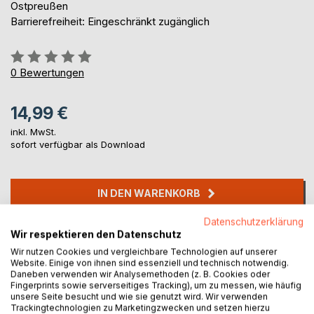
Ostpreußen
Barrierefreiheit: Eingeschränkt zugänglich
Bewertung::
0%
0
Bewertungen
14,99 €
inkl. MwSt.
sofort verfügbar als Download
IN DEN WARENKORB
Datenschutzerklärung
Auf die Merkliste
Wir respektieren den Datenschutz
Titel bewerten
Wir nutzen Cookies und vergleichbare Technologien auf unserer
Website. Einige von ihnen sind essenziell und technisch notwendig.
Daneben verwenden wir Analysemethoden (z. B. Cookies oder
Fingerprints sowie serverseitiges Tracking), um zu messen, wie häufig
unsere Seite besucht und wie sie genutzt wird. Wir verwenden
Trackingtechnologien zu Marketingzwecken und setzen hierzu