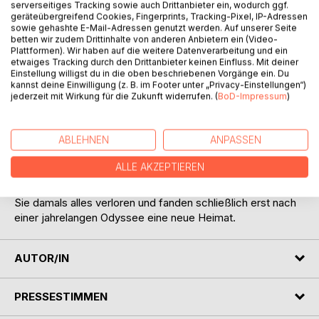
serverseitiges Tracking sowie auch Drittanbieter ein, wodurch ggf.
geräteübergreifend Cookies, Fingerprints, Tracking-Pixel, IP-Adressen
sowie gehashte E-Mail-Adressen genutzt werden. Auf unserer Seite
betten wir zudem Drittinhalte von anderen Anbietern ein (Video-
BESCHREIBUNG
Plattformen). Wir haben auf die weitere Datenverarbeitung und ein
etwaiges Tracking durch den Drittanbieter keinen Einfluss. Mit deiner
Einstellung willigst du in die oben beschriebenen Vorgänge ein. Du
Infolge des zweiten Weltkrieges gab es in Deutschland
kannst deine Einwilligung (z. B. im Footer unter „Privacy-Einstellungen“)
jederzeit mit Wirkung für die Zukunft widerrufen. (
BoD-Impressum
)
Millionen Flüchtlinge und Vertriebene. In diesem Buch wird
der - zugegebenermaßen subjektive - Versuch
unternommen, die politischen Entwicklungen zu
ABLEHNEN
ANPASSEN
beschreiben, die zur Entstehung der beiden Weltkriege des
vergangenen Jahrhunderts führten. Parallel hierzu enthält
ALLE AKZEPTIEREN
das Buch die authentische Biografie der Familie Gerigk.
Wie Millionen anderer Flüchtlinge und Vertriebene hatten
Sie damals alles verloren und fanden schließlich erst nach
einer jahrelangen Odyssee eine neue Heimat.
AUTOR/IN
PRESSESTIMMEN