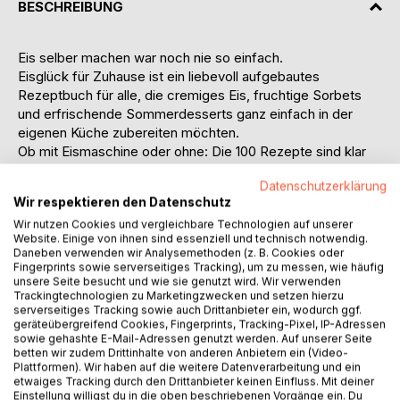
BESCHREIBUNG
Eis selber machen war noch nie so einfach.
Eisglück für Zuhause ist ein liebevoll aufgebautes
Rezeptbuch für alle, die cremiges Eis, fruchtige Sorbets
und erfrischende Sommerdesserts ganz einfach in der
eigenen Küche zubereiten möchten.
Ob mit Eismaschine oder ohne: Die 100 Rezepte sind klar
erklärt, familientauglich und mit Zutaten entwickelt, die in
Datenschutzerklärung
deutschen Supermärkten leicht erhältlich sind.
Wir respektieren den Datenschutz
Von klassischem Vanilleeis über Erdbeereis,
Wir nutzen Cookies und vergleichbare Technologien auf unserer
Schokoladeneis und Joghurt-Eis bis hin zu Eis am Stiel,
Website. Einige von ihnen sind essenziell und technisch notwendig.
veganen Ideen und schnellen Desserts bietet dieses Buch
Daneben verwenden wir Analysemethoden (z. B. Cookies oder
eine vielseitige Sammlung für warme Tage, Familienfeste,
Fingerprints sowie serverseitiges Tracking), um zu messen, wie häufig
Kindergeburtstage oder den kleinen Genuss
unsere Seite besucht und wie sie genutzt wird. Wir verwenden
Trackingtechnologien zu Marketingzwecken und setzen hierzu
zwischendurch.
serverseitiges Tracking sowie auch Drittanbieter ein, wodurch ggf.
Das erwartet Sie in diesem Buch:
geräteübergreifend Cookies, Fingerprints, Tracking-Pixel, IP-Adressen
100 einfache Eisrezepte für zu Hause
sowie gehashte E-Mail-Adressen genutzt werden. Auf unserer Seite
betten wir zudem Drittinhalte von anderen Anbietern ein (Video-
Rezepte mit und ohne Eismaschine
Plattformen). Wir haben auf die weitere Datenverarbeitung und ein
Cremige Klassiker wie Vanille, Schokolade und Stracciatella
etwaiges Tracking durch den Drittanbieter keinen Einfluss. Mit deiner
Fruchtige Sorten mit Erdbeeren, Himbeeren, Kirschen und
Einstellung willigst du in die oben beschriebenen Vorgänge ein. Du