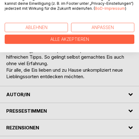
kannst deine Einwilligung (z. B. im Footer unter „Privacy-Einstellungen“)
Apfel
jederzeit mit Wirkung für die Zukunft widerrufen. (
BoD-Impressum
)
Erfrischende Sorbets und vegane Eisideen
Kinderfreundliches Eis und Eis am Stiel
Schnelle Sommerdesserts mit Eis
ABLEHNEN
ANPASSEN
Praktische Tipps zu Cremigkeit, Hygiene und
Aufbewahrung
ALLE AKZEPTIEREN
Jedes Rezept ist übersichtlich aufgebaut mit Zutaten,
Zubereitung, Gefrierzeit, Portionen, Nährwerten und
hilfreichen Tipps. So gelingt selbst gemachtes Eis auch
ohne viel Erfahrung.
Für alle, die Eis lieben und zu Hause unkompliziert neue
Lieblingssorten entdecken möchten.
AUTOR/IN
PRESSESTIMMEN
REZENSIONEN