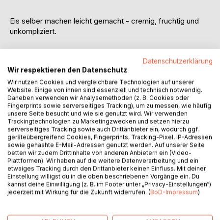
Eis selber machen leicht gemacht - cremig, fruchtig und
unkompliziert.
Dieses Eisrezeptbuch zeigt, wie einfach selbst gemachtes
Datenschutzerklärung
Eis zu Hause gelingen kann. Mit 100 verständlich erklärten
Wir respektieren den Datenschutz
Rezepten bietet es abwechslungsreiche Ideen für
Wir nutzen Cookies und vergleichbare Technologien auf unserer
klassische Eiscreme, Fruchteis, Schokoladeneis, Frozen
Website. Einige von ihnen sind essenziell und technisch notwendig.
Yogurt, Sorbets, Stieleis und schnelle Sommerdesserts.
Daneben verwenden wir Analysemethoden (z. B. Cookies oder
Fingerprints sowie serverseitiges Tracking), um zu messen, wie häufig
Ob für warme Sommertage, Kinder, Gäste oder kleine
unsere Seite besucht und wie sie genutzt wird. Wir verwenden
Trackingtechnologien zu Marketingzwecken und setzen hierzu
Genussmomente zwischendurch: Die Rezepte verwenden
serverseitiges Tracking sowie auch Drittanbieter ein, wodurch ggf.
einfache Zutaten, die in vielen Supermärkten leicht
geräteübergreifend Cookies, Fingerprints, Tracking-Pixel, IP-Adressen
erhältlich sind. Viele Sorten gelingen mit Eismaschine,
sowie gehashte E-Mail-Adressen genutzt werden. Auf unserer Seite
betten wir zudem Drittinhalte von anderen Anbietern ein (Video-
zahlreiche Ideen funktionieren aber auch ohne Eismaschine
Plattformen). Wir haben auf die weitere Datenverarbeitung und ein
direkt im Gefrierfach.
etwaiges Tracking durch den Drittanbieter keinen Einfluss. Mit deiner
Einstellung willigst du in die oben beschriebenen Vorgänge ein. Du
kannst deine Einwilligung (z. B. im Footer unter „Privacy-Einstellungen“)
Praktische Tipps für cremige Konsistenz, einfache
jederzeit mit Wirkung für die Zukunft widerrufen. (
BoD-Impressum
)
Hinweise zur Aufbewahrung und klare Schritt-für-Schritt-
Anleitungen machen dieses Buch ideal für alle, die Eis,
Sorbets und sommerliche Desserts unkompliziert selbst