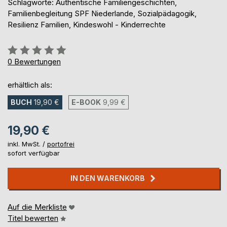
Schlagworte: Authentische Familiengeschichten,
Familienbegleitung SPF Niederlande, Sozialpädagogik,
Resilienz Familien, Kindeswohl - Kinderrechte
Bewertung::
0%
0
Bewertungen
erhältlich als:
BUCH
19,90 €
E-BOOK
9,99 €
19,90 €
inkl. MwSt. /
portofrei
sofort verfügbar
IN DEN WARENKORB
Auf die Merkliste
Titel bewerten