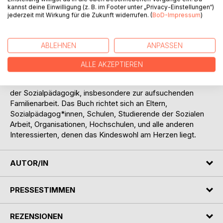
kannst deine Einwilligung (z. B. im Footer unter „Privacy-Einstellungen“)
ich die Lebenswege und Erfahrungen der von mir
jederzeit mit Wirkung für die Zukunft widerrufen. (
BoD-Impressum
)
begleiteten Familien. Der zweite Teil wird sich mit meinem
persönlichen und beruflichen Werdegang sowie meiner
Erfahrung bei der Auswanderung und Integration in die
ABLEHNEN
ANPASSEN
Niederlande befassen. Der dritte Teil beschreibt einige
Familienbegleiterinnen. Der vierte Abschnitt richtet sich vor
ALLE AKZEPTIEREN
allem an Fachpersonen oder Interessierte an der
Sozialarbeit. Hier vermittle ich Informationen zu Methoden
der Sozialpädagogik, insbesondere zur aufsuchenden
Familienarbeit. Das Buch richtet sich an Eltern,
Sozialpädagog*innen, Schulen, Studierende der Sozialen
Arbeit, Organisationen, Hochschulen, und alle anderen
Interessierten, denen das Kindeswohl am Herzen liegt.
AUTOR/IN
PRESSESTIMMEN
REZENSIONEN