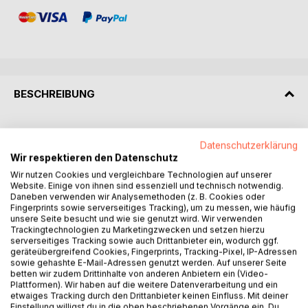
BESCHREIBUNG
Während meiner zwölfjährigen Tätigkeit in der
Datenschutzerklärung
Familienbegleitung (SPF) in den Niederlanden durfte ich
Wir respektieren den Datenschutz
zahlreiche Familien auf ihrem Weg unterstützen. Diese
Wir nutzen Cookies und vergleichbare Technologien auf unserer
Familien standen vor vielfältigen und oft komplexen
Website. Einige von ihnen sind essenziell und technisch notwendig.
Herausforderungen. Dazu gehörten Migrationserfahrungen,
Daneben verwenden wir Analysemethoden (z. B. Cookies oder
gesundheitliche Einschränkungen, Suchtproblematiken,
Fingerprints sowie serverseitiges Tracking), um zu messen, wie häufig
psychische Erkrankungen, Todesfälle, Scheidungen und
unsere Seite besucht und wie sie genutzt wird. Wir verwenden
Trackingtechnologien zu Marketingzwecken und setzen hierzu
Armut. Trotz dieser belastenden Umstände beeindruckte
serverseitiges Tracking sowie auch Drittanbieter ein, wodurch ggf.
mich immer wieder die Fähigkeit vieler Familien - soweit es
geräteübergreifend Cookies, Fingerprints, Tracking-Pixel, IP-Adressen
ihnen möglich war - ein liebevolles und unterstützendes
sowie gehashte E-Mail-Adressen genutzt werden. Auf unserer Seite
betten wir zudem Drittinhalte von anderen Anbietern ein (Video-
Umfeld zu bieten.
Plattformen). Wir haben auf die weitere Datenverarbeitung und ein
etwaiges Tracking durch den Drittanbieter keinen Einfluss. Mit deiner
Im ersten und zentralen Abschnitt meines Buches schildere
Einstellung willigst du in die oben beschriebenen Vorgänge ein. Du