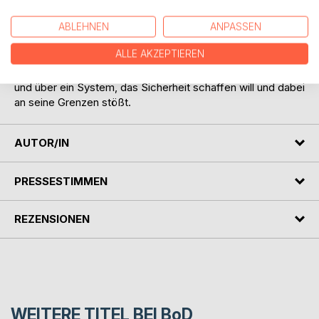
medizinische Gutachten treffen auf die Perspektive einer
engen Bezugsperson.
ABLEHNEN
ANPASSEN
Ein bewegendes, verstörendes und hochaktuelles Buch
ALLE AKZEPTIEREN
über psychische Krankheit, Radikalisierung und die Macht
behördlicher Einschätzungen -
und über ein System, das Sicherheit schaffen will und dabei
an seine Grenzen stößt.
AUTOR/IN
PRESSESTIMMEN
REZENSIONEN
WEITERE TITEL BEI
BoD