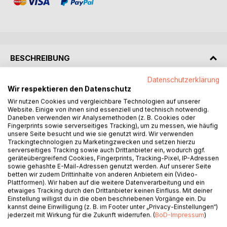
BESCHREIBUNG
Datenschutzerklärung
Er war kein Täter.
Wir respektieren den Datenschutz
Und doch wurde er zu einer Gefahr.
Wir nutzen Cookies und vergleichbare Technologien auf unserer
Er kam nach Deutschland, um ein neues Leben zu
Website. Einige von ihnen sind essenziell und technisch notwendig.
Daneben verwenden wir Analysemethoden (z. B. Cookies oder
beginnen.
Fingerprints sowie serverseitiges Tracking), um zu messen, wie häufig
Dann kam der Moment, der alles veränderte.
unsere Seite besucht und wie sie genutzt wird. Wir verwenden
Was als persönliche Krise begann, entwickelte sich zu
Trackingtechnologien zu Marketingzwecken und setzen hierzu
einer Spirale aus Angst, Kontrolle und Misstrauen.
serverseitiges Tracking sowie auch Drittanbieter ein, wodurch ggf.
geräteübergreifend Cookies, Fingerprints, Tracking-Pixel, IP-Adressen
Behörden greifen ein. Akten wachsen. Einschätzungen
sowie gehashte E-Mail-Adressen genutzt werden. Auf unserer Seite
verdichten sich.
betten wir zudem Drittinhalte von anderen Anbietern ein (Video-
Am Ende steht ein Wort: Gefährder.
Plattformen). Wir haben auf die weitere Datenverarbeitung und ein
etwaiges Tracking durch den Drittanbieter keinen Einfluss. Mit deiner
Anhand eines realen Falls wird sichtbar, wie ein Mensch
Einstellung willigst du in die oben beschriebenen Vorgänge ein. Du
ohne strafrechtliche Verurteilung in den Fokus
kannst deine Einwilligung (z. B. im Footer unter „Privacy-Einstellungen“)
sicherheitsbehördlicher Maßnahmen gerät.
jederzeit mit Wirkung für die Zukunft widerrufen. (
BoD-Impressum
)
Originaldokumente, behördliche Einschätzungen und