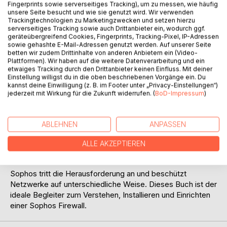
Fingerprints sowie serverseitiges Tracking), um zu messen, wie häufig
unsere Seite besucht und wie sie genutzt wird. Wir verwenden
BESCHREIBUNG
Trackingtechnologien zu Marketingzwecken und setzen hierzu
serverseitiges Tracking sowie auch Drittanbieter ein, wodurch ggf.
geräteübergreifend Cookies, Fingerprints, Tracking-Pixel, IP-Adressen
sowie gehashte E-Mail-Adressen genutzt werden. Auf unserer Seite
Firewalls sind längst keine dummen Paketfilter mehr. Eine
betten wir zudem Drittinhalte von anderen Anbietern ein (Video-
aktuelle Firewall ist eine Allzweckwaffe gegen
Plattformen). Wir haben auf die weitere Datenverarbeitung und ein
Bedrohungen aus dem Internet, aber auch aus lokalen
etwaiges Tracking durch den Drittanbieter keinen Einfluss. Mit deiner
Netzsegmenten. In den allermeisten Sicherheitskonzepten
Einstellung willigst du in die oben beschriebenen Vorgänge ein. Du
kannst deine Einwilligung (z. B. im Footer unter „Privacy-Einstellungen“)
ist die Firewall ein essenzieller Baustein und selbst im
jederzeit mit Wirkung für die Zukunft widerrufen. (
BoD-Impressum
)
modernen Zero-Trust-Modell ist sie vertreten.
Wer sein Heim- oder Büronetz seriös absichern will, greift
ABLEHNEN
ANPASSEN
zu diesem Buch und beginnt seinen Einstieg in die Welt der
Firewalls von Sophos. Die Kapitel und Beispiele basieren
ALLE AKZEPTIEREN
auf der kostenfreien Home Edition.
Sophos tritt die Herausforderung an und beschützt
Netzwerke auf unterschiedliche Weise. Dieses Buch ist der
ideale Begleiter zum Verstehen, Installieren und Einrichten
einer Sophos Firewall.