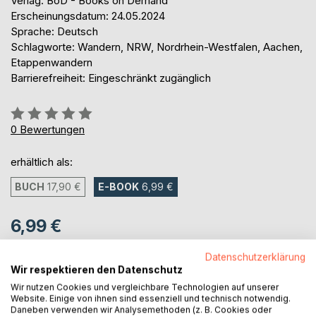
Verlag: BoD - Books on Demand
Erscheinungsdatum: 24.05.2024
Sprache: Deutsch
Schlagworte: Wandern, NRW, Nordrhein-Westfalen, Aachen,
Etappenwandern
Barrierefreiheit: Eingeschränkt zugänglich
Bewertung::
0%
0
Bewertungen
erhältlich als:
BUCH
17,90 €
E-BOOK
6,99 €
6,99 €
inkl. MwSt.
Datenschutzerklärung
sofort verfügbar als Download
Wir respektieren den Datenschutz
Wir nutzen Cookies und vergleichbare Technologien auf unserer
Website. Einige von ihnen sind essenziell und technisch notwendig.
IN DEN WARENKORB
Daneben verwenden wir Analysemethoden (z. B. Cookies oder