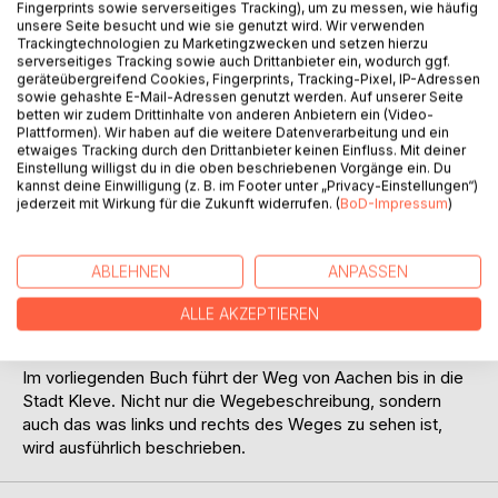
Fingerprints sowie serverseitiges Tracking), um zu messen, wie häufig
unsere Seite besucht und wie sie genutzt wird. Wir verwenden
Trackingtechnologien zu Marketingzwecken und setzen hierzu
Auf die Merkliste
serverseitiges Tracking sowie auch Drittanbieter ein, wodurch ggf.
Titel bewerten
geräteübergreifend Cookies, Fingerprints, Tracking-Pixel, IP-Adressen
sowie gehashte E-Mail-Adressen genutzt werden. Auf unserer Seite
betten wir zudem Drittinhalte von anderen Anbietern ein (Video-
Plattformen). Wir haben auf die weitere Datenverarbeitung und ein
etwaiges Tracking durch den Drittanbieter keinen Einfluss. Mit deiner
Einstellung willigst du in die oben beschriebenen Vorgänge ein. Du
kannst deine Einwilligung (z. B. im Footer unter „Privacy-Einstellungen“)
jederzeit mit Wirkung für die Zukunft widerrufen. (
BoD-Impressum
)
BESCHREIBUNG
ABLEHNEN
ANPASSEN
Auf 17 Etappen führt Ralf Spilles seine Leser*innen entlang
ALLE AKZEPTIEREN
der westlichen Landesgrenze. In vielen Etappen hat der
Autor Nordrhein-Westfalen in den letzten Jahren umrundet.
Im vorliegenden Buch führt der Weg von Aachen bis in die
Stadt Kleve. Nicht nur die Wegebeschreibung, sondern
auch das was links und rechts des Weges zu sehen ist,
wird ausführlich beschrieben.