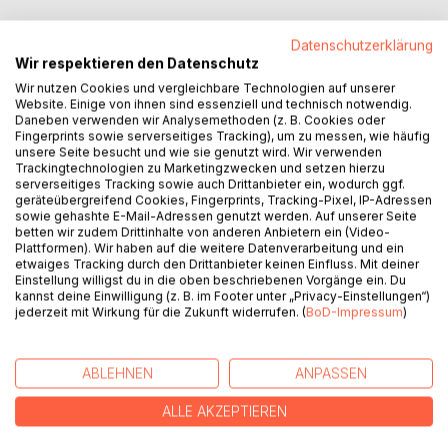
Datenschutzerklärung
Wir respektieren den Datenschutz
Wir nutzen Cookies und vergleichbare Technologien auf unserer
BESCHREIBUNG
Website. Einige von ihnen sind essenziell und technisch notwendig.
Daneben verwenden wir Analysemethoden (z. B. Cookies oder
Fingerprints sowie serverseitiges Tracking), um zu messen, wie häufig
So kann es in Hamburg Ottensen gehen, wenn die Liebe
unsere Seite besucht und wie sie genutzt wird. Wir verwenden
einfällt und alles auf den Kopf stellt. Wespen statt
Trackingtechnologien zu Marketingzwecken und setzen hierzu
serverseitiges Tracking sowie auch Drittanbieter ein, wodurch ggf.
Schmetterlinge, ein fliegender Teppich als Liebesnest und
geräteübergreifend Cookies, Fingerprints, Tracking-Pixel, IP-Adressen
Krokodile, die im Keller der Bäckerei hausen.
sowie gehashte E-Mail-Adressen genutzt werden. Auf unserer Seite
Ist das noch Verliebtheit oder schon Besessenheit?
betten wir zudem Drittinhalte von anderen Anbietern ein (Video-
Plattformen). Wir haben auf die weitere Datenverarbeitung und ein
Gelingt es der Erzählerin, Hans für sich zu gewinnen?
etwaiges Tracking durch den Drittanbieter keinen Einfluss. Mit deiner
Und wenn nicht: Wie kann sie sich wieder von ihm
Einstellung willigst du in die oben beschriebenen Vorgänge ein. Du
befreien?
kannst deine Einwilligung (z. B. im Footer unter „Privacy-Einstellungen“)
jederzeit mit Wirkung für die Zukunft widerrufen. (
BoD-Impressum
)
Schonungslos und aus einer entschieden weiblichen
Perspektive erzählt Ulja Krautwald von der Liebe, wie sie
jeden plötzlich befallen kann - Beglückung und Fluch
ABLEHNEN
ANPASSEN
zugleich.
ALLE AKZEPTIEREN
AUTOR/IN