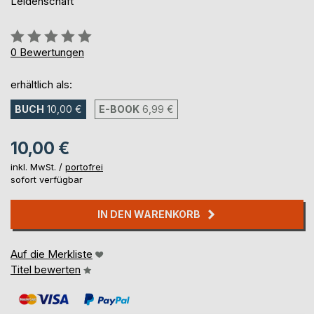
Leidenschaft
Bewertung::
0%
0
Bewertungen
erhältlich als:
BUCH
10,00 €
E-BOOK
6,99 €
10,00 €
inkl. MwSt. /
portofrei
sofort verfügbar
IN DEN WARENKORB
Auf die Merkliste
Titel bewerten