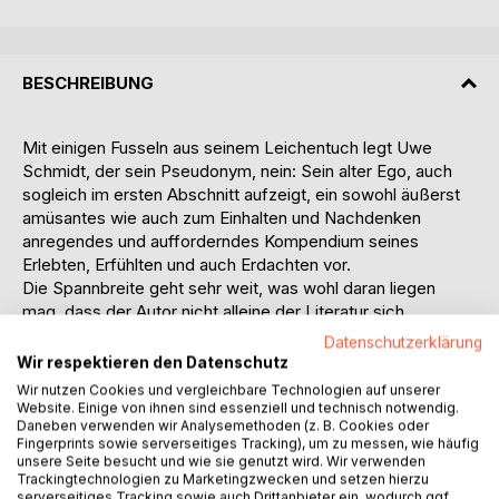
BESCHREIBUNG
Mit einigen Fusseln aus seinem Leichentuch legt Uwe
Schmidt, der sein Pseudonym, nein: Sein alter Ego, auch
sogleich im ersten Abschnitt aufzeigt, ein sowohl äußerst
amüsantes wie auch zum Einhalten und Nachdenken
anregendes und aufforderndes Kompendium seines
Erlebten, Erfühlten und auch Erdachten vor.
Die Spannbreite geht sehr weit, was wohl daran liegen
mag, dass der Autor nicht alleine der Literatur sich
verbunden fühlt – er ist auch bildender Künstler, als Maler
Datenschutzerklärung
erfolgreich, und so stellt sich diese Sammlung als ein
Wir respektieren den Datenschutz
fassettenreiches Bild, in Worten, dar.
Wir nutzen Cookies und vergleichbare Technologien auf unserer
Komik ist dabei, wenn er als 'allein erziehender Vater' der
Website. Einige von ihnen sind essenziell und technisch notwendig.
Daneben verwenden wir Analysemethoden (z. B. Cookies oder
Tücke des Objektes, der Böswilligkeit eines
Fingerprints sowie serverseitiges Tracking), um zu messen, wie häufig
Parkplatznutzers und der drängelnden Forderung seiner
unsere Seite besucht und wie sie genutzt wird. Wir verwenden
Kinder ausgesetzt ist, oder, wenn er die Vernissage
Trackingtechnologien zu Marketingzwecken und setzen hierzu
besucht, auf der ebenfalls seine Bilder gezeigt werden –
serverseitiges Tracking sowie auch Drittanbieter ein, wodurch ggf.