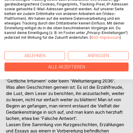
geräteübergreifend Cookies, Fingerprints, Tracking-Pixel, IP-Adressen
mit wahrhaft krönendem Abschluss!
sowie gehashte E-Mail-Adressen genutzt werden. Auf unserer Seite
An Edgar Ellen Poe gemahnt die hintergründig-schwarze
betten wir zudem Drittinhalte von anderen Anbietern ein (Video-
Geschichte der `Kette´, welche in ein überraschend-
Plattformen). Wir haben auf die weitere Datenverarbeitung und ein
etwaiges Tracking durch den Drittanbieter keinen Einfluss. Mit deiner
makabres Ende mündet. Auf das der Leser so nicht
Einstellung willigst du in die oben beschriebenen Vorgänge ein. Du
vorbereitet ist.
kannst deine Einwilligung (z. B. im Footer unter „Privacy-Einstellungen“)
jederzeit mit Wirkung für die Zukunft widerrufen. (
BoD-Impressum
)
Dass Uwe Schmidt nicht in das Korsett der „gängigen“
Literatur zu pressen ist, weist schon die Vielfalt seiner
Themen, die er in diesem Band anfasst; es geht von den
ABLEHNEN
ANPASSEN
schon erwähnten, narrativ dargebrachten, die teils aus der
ALLE AKZEPTIEREN
Jugend stammen, selbst erfahren oder manches Mal auch
erlitten sind, bis hin zu metaphysischen Explorationen bei
'Göttliche Irrtümern' oder beim 'Weltuntergang 2036'.
Was allen Geschichten gemein ist: Es ist die Erzählfreude,
die Lust, dem Leser zu berichten, ihn anzustacheln, weiter
zu lesen, nicht nur einfach weiter zu blättern! Man ist von
Beginn an gefangen, man nimmt erstaunt die Vielfalt der
Gedankenstränge in sich auf, und man kann auch herzhaft
lachen, etwa bei 'Falsche Antwort'.
Lassen Eine Sammlung von Kurzgeschichten, Erzählungen
und Essays aus einem in Vorbereitung befindlichen