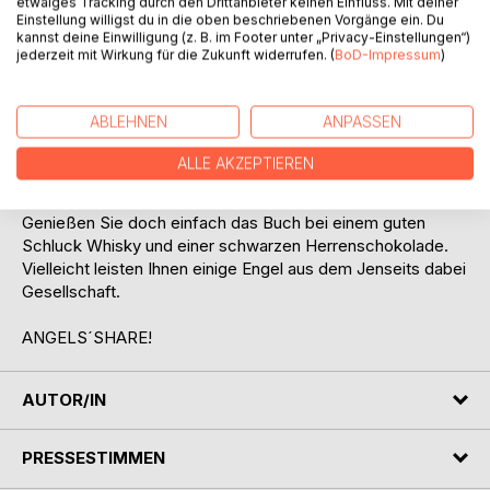
etwaiges Tracking durch den Drittanbieter keinen Einfluss. Mit deiner
Hommage an seine Heimatstadt. Anders als in seinen
Einstellung willigst du in die oben beschriebenen Vorgänge ein. Du
beiden Büchern zuvor, Stehlen, Quälen, Morden – Das ist
kannst deine Einwilligung (z. B. im Footer unter „Privacy-Einstellungen“)
jederzeit mit Wirkung für die Zukunft widerrufen. (
BoD-Impressum
)
doch nicht erlaubt! und Kaffhocker, ist in seinem neuesten
Werk alles erstunken und erlogen. Einzig seine
Leidenschaft für einen edlen Tropfen entspricht der
ABLEHNEN
ANPASSEN
Wahrheit.
ALLE AKZEPTIEREN
Er empfiehlt seinen Lesern:
Genießen Sie doch einfach das Buch bei einem guten
Schluck Whisky und einer schwarzen Herrenschokolade.
Vielleicht leisten Ihnen einige Engel aus dem Jenseits dabei
Gesellschaft.
ANGELS´SHARE!
AUTOR/IN
PRESSESTIMMEN