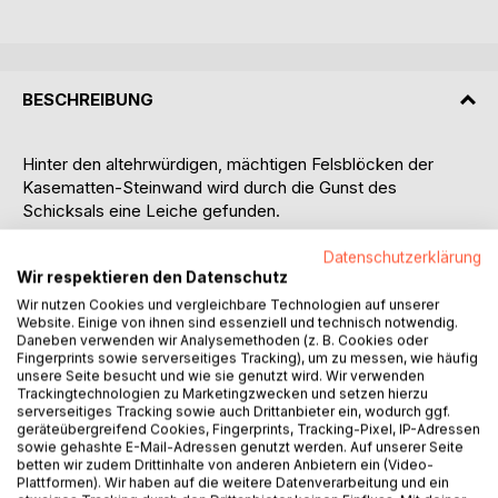
BESCHREIBUNG
Hinter den altehrwürdigen, mächtigen Felsblöcken der
Kasematten-Steinwand wird durch die Gunst des
Schicksals eine Leiche gefunden.
Der in der Region allseits bekannte Kriminaldirektor Michael
Datenschutzerklärung
Wir respektieren den Datenschutz
Heller nimmt sich des Falles persönlich an. Schon bald
führen ihn die Ermittlungen in seine Jugendzeit zurück.
Wir nutzen Cookies und vergleichbare Technologien auf unserer
Website. Einige von ihnen sind essenziell und technisch notwendig.
Erinnerungen an die Legende vom eingemauerten Kind
Daneben verwenden wir Analysemethoden (z. B. Cookies oder
werden wach.
Fingerprints sowie serverseitiges Tracking), um zu messen, wie häufig
unsere Seite besucht und wie sie genutzt wird. Wir verwenden
Trackingtechnologien zu Marketingzwecken und setzen hierzu
Ein perfekter Coup gerät außer Kontrolle und schlägt
serverseitiges Tracking sowie auch Drittanbieter ein, wodurch ggf.
internationale Wellen. Der Name des Kaffs ist bald in aller
geräteübergreifend Cookies, Fingerprints, Tracking-Pixel, IP-Adressen
Munde.
sowie gehashte E-Mail-Adressen genutzt werden. Auf unserer Seite
betten wir zudem Drittinhalte von anderen Anbietern ein (Video-
Plattformen). Wir haben auf die weitere Datenverarbeitung und ein
Der erste Kriminalroman des Autors ist eine liebevolle