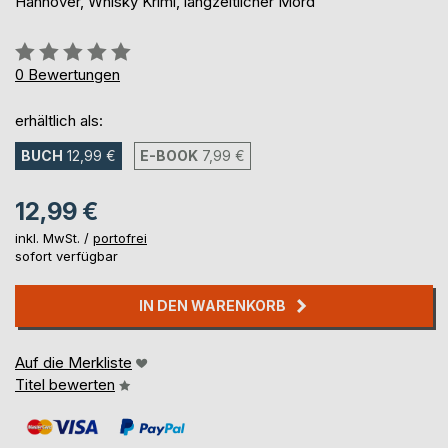
Hannover, Whisky Krimi, langzeitlicher Mord
Bewertung::
0%
0
Bewertungen
erhältlich als:
BUCH
12,99 €
E-BOOK
7,99 €
12,99 €
inkl. MwSt. /
portofrei
sofort verfügbar
IN DEN WARENKORB
Auf die Merkliste
Titel bewerten