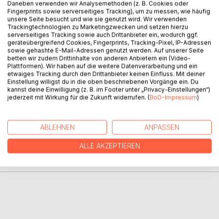
Daneben verwenden wir Analysemethoden (z. B. Cookies oder
Fingerprints sowie serverseitiges Tracking), um zu messen, wie häufig
Jake ist charmant, gutaussehend und selbstbewusst. Und
unsere Seite besucht und wie sie genutzt wird. Wir verwenden
bei Jorina, genannt Jo, scheint er auf eine Ebenbürtige zu
Trackingtechnologien zu Marketingzwecken und setzen hierzu
serverseitiges Tracking sowie auch Drittanbieter ein, wodurch ggf.
treffen.
geräteübergreifend Cookies, Fingerprints, Tracking-Pixel, IP-Adressen
Doch Jorinas Freund ist nicht der Einzige, der ihnen im Weg
sowie gehashte E-Mail-Adressen genutzt werden. Auf unserer Seite
steht. Denn Jake birgt ein außergewöhnliches und
betten wir zudem Drittinhalte von anderen Anbietern ein (Video-
Plattformen). Wir haben auf die weitere Datenverarbeitung und ein
gefährliches Geheimnis, das Jorina mit jedem Tag mehr in
etwaiges Tracking durch den Drittanbieter keinen Einfluss. Mit deiner
Gefahr bringt...
Einstellung willigst du in die oben beschriebenen Vorgänge ein. Du
kannst deine Einwilligung (z. B. im Footer unter „Privacy-Einstellungen“)
jederzeit mit Wirkung für die Zukunft widerrufen. (
BoD-Impressum
)
AUTOR/IN
ABLEHNEN
ANPASSEN
PRESSESTIMMEN
ALLE AKZEPTIEREN
REZENSIONEN