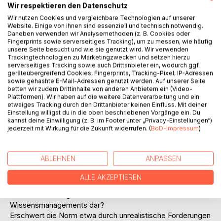
Wir respektieren den Datenschutz
Dokumentation eines Qualitätsmanagementsystems vor,
Wir nutzen Cookies und vergleichbare Technologien auf unserer
welches:
Website. Einige von ihnen sind essenziell und technisch notwendig.
- Verfahren und Prozesse standardisiert.
Daneben verwenden wir Analysemethoden (z. B. Cookies oder
- Verfahren und Prozesse an Mitarbeiter kommuniziert.
Fingerprints sowie serverseitiges Tracking), um zu messen, wie häufig
- eine kunden- und prozessorientierte Leistungserbringung
unsere Seite besucht und wie sie genutzt wird. Wir verwenden
Trackingtechnologien zu Marketingzwecken und setzen hierzu
prägt.
serverseitiges Tracking sowie auch Drittanbieter ein, wodurch ggf.
- die ständige Weiterentwicklung der Verfahren und
geräteübergreifend Cookies, Fingerprints, Tracking-Pixel, IP-Adressen
Prozesse steuert und überwacht.
sowie gehashte E-Mail-Adressen genutzt werden. Auf unserer Seite
betten wir zudem Drittinhalte von anderen Anbietern ein (Video-
Neben der Beschreibung der praktischen Problemlösung
Plattformen). Wir haben auf die weitere Datenverarbeitung und ein
will die Diplomarbeit einen Beitrag zur Beantwortung einer
etwaiges Tracking durch den Drittanbieter keinen Einfluss. Mit deiner
wissenschaftlichen Fragestellung leisten. Das
Einstellung willigst du in die oben beschriebenen Vorgänge ein. Du
kannst deine Einwilligung (z. B. im Footer unter „Privacy-Einstellungen“)
Diplomprojekt soll dabei als Referenz und Fundament der
jederzeit mit Wirkung für die Zukunft widerrufen. (
BoD-Impressum
)
Beantwortung dienen. Es bietet sich aufgrund der
praktischen Problemstellung und der relativ unabhängig
voneinander existierenden Forschungsgebiete
ABLEHNEN
ANPASSEN
Qualitätsmanagement und Wissensmanagement an, die
Frage zu stellen:
ALLE AKZEPTIEREN
In wie weit stellt die Norm ISO 9001:2000 einen Leitfaden
für die Einrichtung einer Wissensbasis im Sinne des
Wissensmanagements dar?
Erschwert die Norm etwa durch unrealistische Forderungen