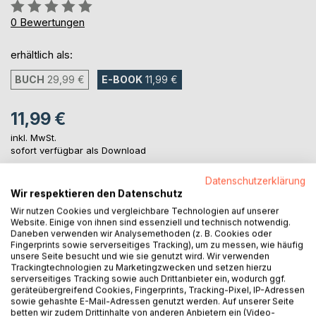
Bewertung::
0%
0
Bewertungen
erhältlich als:
BUCH
29,99 €
E-BOOK
11,99 €
11,99 €
inkl. MwSt.
sofort verfügbar als Download
Datenschutzerklärung
Wir respektieren den Datenschutz
IN DEN WARENKORB
Wir nutzen Cookies und vergleichbare Technologien auf unserer
Website. Einige von ihnen sind essenziell und technisch notwendig.
Daneben verwenden wir Analysemethoden (z. B. Cookies oder
Auf die Merkliste
Fingerprints sowie serverseitiges Tracking), um zu messen, wie häufig
Titel bewerten
unsere Seite besucht und wie sie genutzt wird. Wir verwenden
Trackingtechnologien zu Marketingzwecken und setzen hierzu
serverseitiges Tracking sowie auch Drittanbieter ein, wodurch ggf.
geräteübergreifend Cookies, Fingerprints, Tracking-Pixel, IP-Adressen
sowie gehashte E-Mail-Adressen genutzt werden. Auf unserer Seite
betten wir zudem Drittinhalte von anderen Anbietern ein (Video-