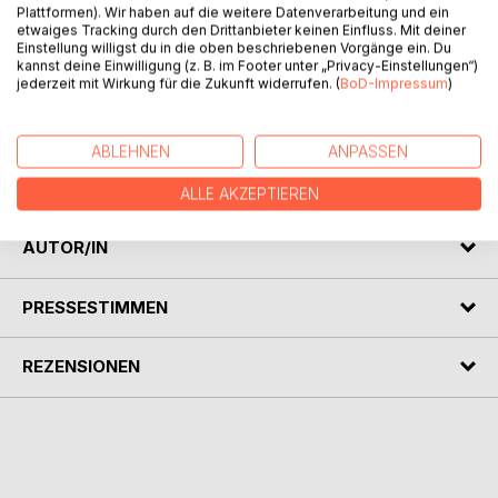
Plattformen). Wir haben auf die weitere Datenverarbeitung und ein
etwaiges Tracking durch den Drittanbieter keinen Einfluss. Mit deiner
Einstellung willigst du in die oben beschriebenen Vorgänge ein. Du
kannst deine Einwilligung (z. B. im Footer unter „Privacy-Einstellungen“)
BESCHREIBUNG
jederzeit mit Wirkung für die Zukunft widerrufen. (
BoD-Impressum
)
Dieses Buch beschreibt in einfacher Form ein im Sinne von
ABLEHNEN
ANPASSEN
Fairteilung, Selbstbestimmung und Lebensqualität weltweit
optimal funktionierendes Staatssystem.
ALLE AKZEPTIEREN
AUTOR/IN
PRESSESTIMMEN
REZENSIONEN