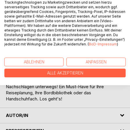
Trackingtechnologien zu Marketingzwecken und setzen hierzu
serverseitiges Tracking sowie auch Drittanbieter ein, wodurch ggf.
geräteübergreifend Cookies, Fingerprints, Tracking-Pixel, IP-Adressen
sowie gehashte E-Mail-Adressen genutzt werden. Auf unserer Seite
betten wir zudem Drittinhalte von anderen Anbietern ein (Video-
Plattformen). Wir haben auf die weitere Datenverarbeitung und ein
etwaiges Tracking durch den Drittanbieter keinen Einfluss. Mit deiner
BESCHREIBUNG
Einstellung willigst du in die oben beschriebenen Vorgänge ein. Du
kannst deine Einwilligung (z. B. im Footer unter „Privacy-Einstellungen“)
jederzeit mit Wirkung für die Zukunft widerrufen. (
BoD-Impressum
)
Dieses Handbuch ist die ultimative Anleitung für Ihren
ersten Roadtrip! Kompakt, kompetent und zuverlässig
erklären wir Ihnen in 10 Schritten alle zentralen Fakten,
ABLEHNEN
ANPASSEN
Funktionen und Zusammenhänge, die Sie über Wohnmobile
ALLE AKZEPTIEREN
und Vans wissen müssen! Egal, wie groß oder klein! Egal,
ob Sie mieten oder kaufen! Zum Durchlesen oder zum
Nachschlagen unterwegs! Ein Must-Have für Ihre
Reiseplanung, Ihre Bordbibliothek oder das
Handschuhfach. Los geht's!
AUTOR/IN