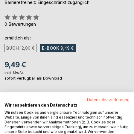
Barrierefreiheit: Eingeschränkt zugänglich
Bewertung::
0%
0
Bewertungen
erhältlich als:
BUCH
12,00 €
E-BOOK
9,49 €
9,49 €
inkl. MwSt.
sofort verfügbar als Download
IN DEN WARENKORB
Datenschutzerklärung
Wir respektieren den Datenschutz
Wir nutzen Cookies und vergleichbare Technologien auf unserer
Auf die Merkliste
Website. Einige von ihnen sind essenziell und technisch notwendig.
Titel bewerten
Daneben verwenden wir Analysemethoden (z. B. Cookies oder
Fingerprints sowie serverseitiges Tracking), um zu messen, wie häufig
unsere Seite besucht und wie sie genutzt wird. Wir verwenden