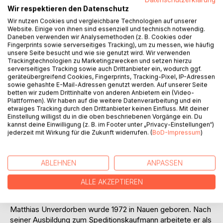
Wir respektieren den Datenschutz
Wir nutzen Cookies und vergleichbare Technologien auf unserer
Website. Einige von ihnen sind essenziell und technisch notwendig.
Daneben verwenden wir Analysemethoden (z. B. Cookies oder
Fingerprints sowie serverseitiges Tracking), um zu messen, wie häufig
unsere Seite besucht und wie sie genutzt wird. Wir verwenden
Trackingtechnologien zu Marketingzwecken und setzen hierzu
serverseitiges Tracking sowie auch Drittanbieter ein, wodurch ggf.
BESCHREIBUNG
geräteübergreifend Cookies, Fingerprints, Tracking-Pixel, IP-Adressen
sowie gehashte E-Mail-Adressen genutzt werden. Auf unserer Seite
betten wir zudem Drittinhalte von anderen Anbietern ein (Video-
Plattformen). Wir haben auf die weitere Datenverarbeitung und ein
Tom hat die Nase voll von seinem Leben in Deutschland.
etwaiges Tracking durch den Drittanbieter keinen Einfluss. Mit deiner
Im Glauben, das es ihm auf der anderen Seite des Atlantik
Einstellung willigst du in die oben beschriebenen Vorgänge ein. Du
kannst deine Einwilligung (z. B. im Footer unter „Privacy-Einstellungen“)
besser geht, entschließt er sich nach Kanada
jederzeit mit Wirkung für die Zukunft widerrufen. (
BoD-Impressum
)
aufzubrechen. Eine Entscheidung, die ihm von Beginn an so
einiges abverlangt. Nachdem er seine Habseligkeiten
verkauft hat, macht er sich ohne weitere Vorbereitungen in
ABLEHNEN
ANPASSEN
Begleitung seiner Frau Lisa und ihrem Sohn Jonas auf den
Weg. Doch schon bei der Ankunft in Kanada wird Tom vor
ALLE AKZEPTIEREN
eine erste Hürde gestellt.
Matthias Unverdorben wurde 1972 in Nauen geboren. Nach
seiner Ausbildung zum Speditionskaufmann arbeitete er als