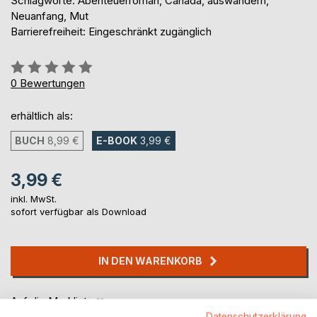
Schlagworte: Abenteuerroman, Canada, auswandern,
Neuanfang, Mut
Barrierefreiheit: Eingeschränkt zugänglich
Bewertung::
0%
0
Bewertungen
erhältlich als:
BUCH
8,99 €
E-BOOK
3,99 €
3,99 €
inkl. MwSt.
sofort verfügbar als Download
IN DEN WARENKORB
Auf die Merkliste
Titel bewerten
Datenschutzerklärung