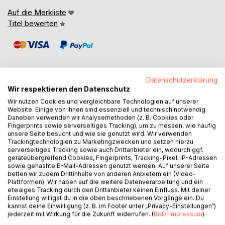
Auf die Merkliste
Titel bewerten
Datenschutzerklärung
Wir respektieren den Datenschutz
BESCHREIBUNG
Wir nutzen Cookies und vergleichbare Technologien auf unserer
Website. Einige von ihnen sind essenziell und technisch notwendig.
Daneben verwenden wir Analysemethoden (z. B. Cookies oder
Fingerprints sowie serverseitiges Tracking), um zu messen, wie häufig
Fabian hat nach außen hin ein sehr schönes Leben. Gut
unsere Seite besucht und wie sie genutzt wird. Wir verwenden
bezahlter Job als IT Ingenieur im öffentlichen Dienst, ein
Trackingtechnologien zu Marketingzwecken und setzen hierzu
Auto, ein Motorrad und eine schöne Wohnung in München
serverseitiges Tracking sowie auch Drittanbieter ein, wodurch ggf.
geräteübergreifend Cookies, Fingerprints, Tracking-Pixel, IP-Adressen
mit seiner Freundin zusammen. Doch irgendetwas stimmt
sowie gehashte E-Mail-Adressen genutzt werden. Auf unserer Seite
nicht. Zufrieden ist er nicht.
betten wir zudem Drittinhalte von anderen Anbietern ein (Video-
Plattformen). Wir haben auf die weitere Datenverarbeitung und ein
etwaiges Tracking durch den Drittanbieter keinen Einfluss. Mit deiner
Die inneren Selbstzweifel und Ängste sind zwar
Einstellung willigst du in die oben beschriebenen Vorgänge ein. Du
oberflächlich nicht zu erkennen, bestimmen aber noch
kannst deine Einwilligung (z. B. im Footer unter „Privacy-Einstellungen“)
teilweise seinen Alltag. Nach der Arbeit kompensiert er die
jederzeit mit Wirkung für die Zukunft widerrufen. (
BoD-Impressum
)
innere Unruhe mit extrem viel Sport und Alkohol. Es muss