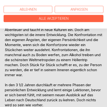
sich etwas ändern.
ABLEHNEN
ANPASSEN
Fabian kündigt seinen Job, verkauft alles was er hat und
ALLE AKZEPTIEREN
startet seine Reise mit einem One-Way-Ticket nach Indien.
3 1/2 Jahre ist er in der Welt unterwegs, erlebt unzählige
Abenteuer und taucht in neue Kulturen ein. Doch am
wichtigsten ist die innere Entwicklung. Die Konfrontation mit
den eigenen Ängsten, der eigenen Persönlichkeit und die
Momente, wenn sich die Komfortzone wieder ein
Stückchen weiter ausdehnt. Konfrontationen, die ihn
manchmal auch zu Boden werfen, zum Alkohol treiben und
die schönsten Weltmetropolen zu einem Höllentrip
machen. Doch Stück für Stück schafft er es, zu der Person
zu werden, die er tief in seinem Inneren eigentlich schon
immer war.
In den 3 1/2 Jahren durchläuft er mehrere Phasen der
persönlichen Entwicklung und lernt einige Lektionen, bevor
er sich bereit fühlt, mit seinem neuen Ausblick auf das
Leben nach Deutschland zurück zu kehren. Doch nichts
wird so sein wie vorher.