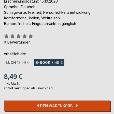
Erscheinungsdatum: 15.10.2020
Sprache: Deutsch
Schlagworte: Freiheit, Persönlichkeitsentwicklung,
Komfortzone, Indien, Weltreisen
Barrierefreiheit: Eingeschränkt zugänglich
Bewertung::
0%
0
Bewertungen
erhältlich als:
BUCH
13,99 €
E-BOOK
8,49 €
8,49 €
inkl. MwSt.
sofort verfügbar als Download
IN DEN WARENKORB