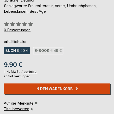
Sprache: Deutsch
Schlagworte: Frauenliteratur, Verse, Umbruchphasen,
Lebenskrisen, Best Age
Bewertung::
0%
0
Bewertungen
erhältlich als:
BUCH
9,90 €
E-BOOK
6,49 €
9,90 €
inkl. MwSt. /
portofrei
sofort verfügbar
IN DEN WARENKORB
Auf die Merkliste
Titel bewerten