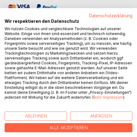
Datenschutzerklärung
Wir respektieren den Datenschutz
Wir nutzen Cookies und vergleichbare Technologien auf unserer
Website. Einige von ihnen sind essenziell und technisch notwendig.
Daneben verwenden wir Analysemethoden (z. B. Cookies oder
BESCHREIBUNG
Fingerprints sowie serverseitiges Tracking), um zu messen, wie häufig
unsere Seite besucht und wie sie genutzt wird. Wir verwenden
Trackingtechnologien zu Marketingzwecken und setzen hierzu
Der Blick in den Spiegel zeigt die Person je nach
serverseitiges Tracking sowie auch Drittanbieter ein, wodurch ggf.
geräteübergreifend Cookies, Fingerprints, Tracking-Pixel, IP-Adressen
Betrachtungsweise in unterschiedlichen Facetten. Auch
sowie gehashte E-Mail-Adressen genutzt werden. Auf unserer Seite
eine Frau entdeckt sich je nach Lebensthema immer
betten wir zudem Drittinhalte von anderen Anbietern ein (Video-
wieder neu.
Plattformen). Wir haben auf die weitere Datenverarbeitung und ein
etwaiges Tracking durch den Drittanbieter keinen Einfluss. Mit deiner
Nachdenklich und einfühlsam beschreibt Telse Maria
Einstellung willigst du in die oben beschriebenen Vorgänge ein. Du
Kähler in ihren Gedichten diese Zwischenzeiten im Leben
kannst deine Einwilligung (z. B. im Footer unter „Privacy-Einstellungen“)
einer Frau.
jederzeit mit Wirkung für die Zukunft widerrufen. (
BoD-Impressum
)
Zwischenzeit, die Zeit zwischen dem Einen und dem
Anderen, die Zeit zwischen alt und neu. Sie symbolisiert
eine Zeit der Neuorientierung, des Neubeginns und des
ABLEHNEN
ANPASSEN
Aufbruchs.
ALLE AKZEPTIEREN