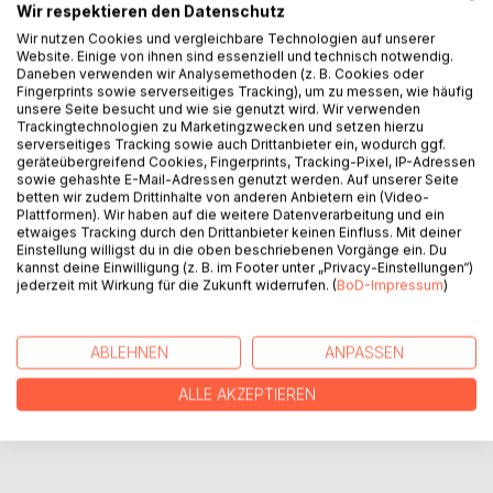
Wir respektieren den Datenschutz
Faröer-Inseln 1874: Die siebzehnjährige Aelle flieht vor
Wir nutzen Cookies und vergleichbare Technologien auf unserer
einer erzwungenen Heirat. Die geplante Flucht scheitert,
Website. Einige von ihnen sind essenziell und technisch notwendig.
als sie in einem Sturm auf einer geheimnisvollen Insel im
Daneben verwenden wir Analysemethoden (z. B. Cookies oder
Fingerprints sowie serverseitiges Tracking), um zu messen, wie häufig
Meer strandet, deren einzige Bewohnerin eine mysteriöse
unsere Seite besucht und wie sie genutzt wird. Wir verwenden
Fremde ist.
Trackingtechnologien zu Marketingzwecken und setzen hierzu
Obwohl Aelle sich zu der Fremden hingezogen fühlt, ist
serverseitiges Tracking sowie auch Drittanbieter ein, wodurch ggf.
geräteübergreifend Cookies, Fingerprints, Tracking-Pixel, IP-Adressen
nichts wie es scheint und Aelle muss sich zwischen dem
sowie gehashte E-Mail-Adressen genutzt werden. Auf unserer Seite
Entscheiden, was ihr Herz sich wünscht und was richtig ist.
betten wir zudem Drittinhalte von anderen Anbietern ein (Video-
Plattformen). Wir haben auf die weitere Datenverarbeitung und ein
etwaiges Tracking durch den Drittanbieter keinen Einfluss. Mit deiner
Einstellung willigst du in die oben beschriebenen Vorgänge ein. Du
AUTOR/IN
kannst deine Einwilligung (z. B. im Footer unter „Privacy-Einstellungen“)
jederzeit mit Wirkung für die Zukunft widerrufen. (
BoD-Impressum
)
PRESSESTIMMEN
ABLEHNEN
ANPASSEN
REZENSIONEN
ALLE AKZEPTIEREN