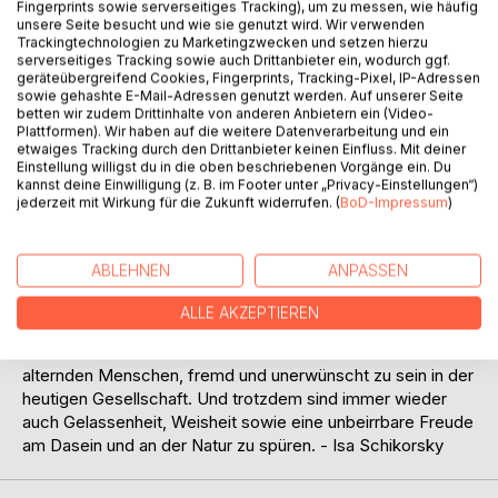
Titel bewerten
Fingerprints sowie serverseitiges Tracking), um zu messen, wie häufig
unsere Seite besucht und wie sie genutzt wird. Wir verwenden
Trackingtechnologien zu Marketingzwecken und setzen hierzu
serverseitiges Tracking sowie auch Drittanbieter ein, wodurch ggf.
geräteübergreifend Cookies, Fingerprints, Tracking-Pixel, IP-Adressen
sowie gehashte E-Mail-Adressen genutzt werden. Auf unserer Seite
betten wir zudem Drittinhalte von anderen Anbietern ein (Video-
Plattformen). Wir haben auf die weitere Datenverarbeitung und ein
etwaiges Tracking durch den Drittanbieter keinen Einfluss. Mit deiner
Einstellung willigst du in die oben beschriebenen Vorgänge ein. Du
BESCHREIBUNG
kannst deine Einwilligung (z. B. im Footer unter „Privacy-Einstellungen“)
jederzeit mit Wirkung für die Zukunft widerrufen. (
BoD-Impressum
)
Adelhard Winzer hat mikroskopisch kleine Augenblicke des
Alltags gesammelt. Sein melancholischer Blick gilt den
ABLEHNEN
ANPASSEN
Ungewissheiten des Lebens in einer krisenhaften
Gegenwart. Die Beobachtungen changieren zwischen Tag
ALLE AKZEPTIEREN
und Traum, Sein und Vergehen, Sehnsucht und Einsamkeit.
Manche erzählen von dem beklemmenden Gefühl des
alternden Menschen, fremd und unerwünscht zu sein in der
heutigen Gesellschaft. Und trotzdem sind immer wieder
auch Gelassenheit, Weisheit sowie eine unbeirrbare Freude
am Dasein und an der Natur zu spüren. - Isa Schikorsky