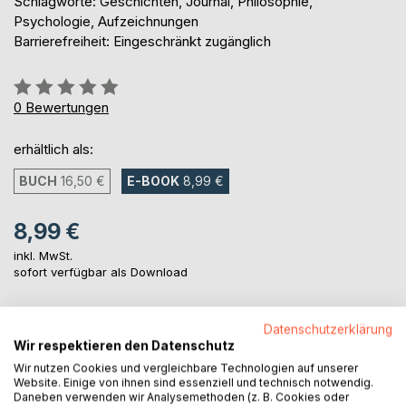
Schlagworte: Geschichten, Journal, Philosophie,
Psychologie, Aufzeichnungen
Barrierefreiheit: Eingeschränkt zugänglich
Bewertung::
0%
0
Bewertungen
erhältlich als:
BUCH
16,50 €
E-BOOK
8,99 €
8,99 €
inkl. MwSt.
sofort verfügbar als Download
Datenschutzerklärung
IN DEN WARENKORB
Wir respektieren den Datenschutz
Wir nutzen Cookies und vergleichbare Technologien auf unserer
Website. Einige von ihnen sind essenziell und technisch notwendig.
Auf die Merkliste
Daneben verwenden wir Analysemethoden (z. B. Cookies oder