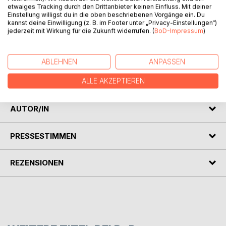
etwaiges Tracking durch den Drittanbieter keinen Einfluss. Mit deiner
Einstellung willigst du in die oben beschriebenen Vorgänge ein. Du
kannst deine Einwilligung (z. B. im Footer unter „Privacy-Einstellungen“)
Sie möchte hier ein wenig Abstand von der Hektik der
jederzeit mit Wirkung für die Zukunft widerrufen. (
BoD-Impressum
)
Stadt gewinnen. Zwar lächelt ihr gleich ein Mann zu, aber er
weiß sich zu benehmen. Vielleicht sollte sie ihn dann nicht
enttäuschen - und die Nächte sind hier lang, wie es
ABLEHNEN
ANPASSEN
aussieht. Sie erlebt eine Überraschung - und da ist noch ein
heißer Typ.
ALLE AKZEPTIEREN
AUTOR/IN
PRESSESTIMMEN
REZENSIONEN