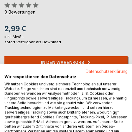
Bewertung::
0%
0
Bewertungen
2,99 €
inkl. MwSt.
sofort verfügbar als Download
IN DEN WARENKORB
Datenschutzerklärung
Wir respektieren den Datenschutz
Auf die Merkliste
Wir nutzen Cookies und vergleichbare Technologien auf unserer
Titel bewerten
Website. Einige von ihnen sind essenziell und technisch notwendig.
Daneben verwenden wir Analysemethoden (z. B. Cookies oder
Fingerprints sowie serverseitiges Tracking), um zu messen, wie häufig
unsere Seite besucht und wie sie genutzt wird. Wir verwenden
Trackingtechnologien zu Marketingzwecken und setzen hierzu
serverseitiges Tracking sowie auch Drittanbieter ein, wodurch ggf.
geräteübergreifend Cookies, Fingerprints, Tracking-Pixel, IP-Adressen
sowie gehashte E-Mail-Adressen genutzt werden. Auf unserer Seite
betten wir zudem Drittinhalte von anderen Anbietern ein (Video-
BESCHREIBUNG
Plattformen). Wir haben auf die weitere Datenverarbeitung und ein