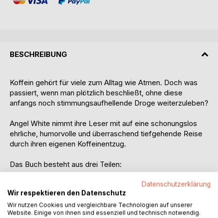
BESCHREIBUNG
Koffein gehört für viele zum Alltag wie Atmen. Doch was
passiert, wenn man plötzlich beschließt, ohne diese
anfangs noch stimmungsaufhellende Droge weiterzuleben?
Angel White nimmt ihre Leser mit auf eine schonungslos
ehrliche, humorvolle und überraschend tiefgehende Reise
durch ihren eigenen Koffeinentzug.
Das Buch besteht aus drei Teilen:
Teil 1 erzählt von der persönlichen Beziehung der Autorin zu
Datenschutzerklärung
Wir respektieren den Datenschutz
Koffein - von Gewohnheiten und den kleinen
Selbsttäuschungen des Alltags.
Wir nutzen Cookies und vergleichbare Technologien auf unserer
Website. Einige von ihnen sind essenziell und technisch notwendig.