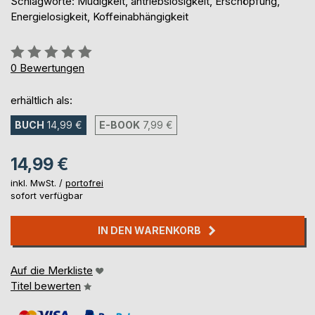
Schlagworte: Müdigkeit, antriebslosigkeit, Erschöpfung,
Energielosigkeit, Koffeinabhängigkeit
Bewertung::
0%
0
Bewertungen
erhältlich als:
BUCH
14,99 €
E-BOOK
7,99 €
14,99 €
inkl. MwSt. /
portofrei
sofort verfügbar
IN DEN WARENKORB
Auf die Merkliste
Titel bewerten