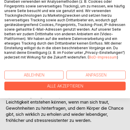
Daneben verwenden wir Analysemethoden (z. B. Cookies oder
Teil 2 ist ein authentisches Entzugstagebuch, das nichts
Fingerprints sowie serverseitiges Tracking), um zu messen, wie häufig
beschönigt und zeigt, wie sich Körper, Kopf und Stimmung
unsere Seite besucht und wie sie genutzt wird. Wir verwenden
Trackingtechnologien zu Marketingzwecken und setzen hierzu
wirklich anfühlen, wenn Koffein plötzlich wegfällt - ohne
serverseitiges Tracking sowie auch Drittanbieter ein, wodurch ggf.
dabei auf eine gehörige Portion Humor zu verzichten.
geräteübergreifend Cookies, Fingerprints, Tracking-Pixel, IP-Adressen
sowie gehashte E-Mail-Adressen genutzt werden. Auf unserer Seite
betten wir zudem Drittinhalte von anderen Anbietern ein (Video-
Teil 3 beleuchtet die wissenschaftliche Seite: Wirkung,
Plattformen). Wir haben auf die weitere Datenverarbeitung und ein
Risiken, Mythen und das, was Koffein im Körper tatsächlich
etwaiges Tracking durch den Drittanbieter keinen Einfluss. Mit deiner
auslöst. Außerdem wirft er einen klaren, mutigen und
Einstellung willigst du in die oben beschriebenen Vorgänge ein. Du
kannst deine Einwilligung (z. B. im Footer unter „Privacy-Einstellungen“)
sicherlich unerwarteten Blick auf die geistig-
jederzeit mit Wirkung für die Zukunft widerrufen. (
BoD-Impressum
)
psychologischen und gesellschaftlichen Dynamiken, die
unser Denken und Verhalten weit stärker prägen, als die
reine biochemische Wirkung vermuten lässt - und zeigt
ABLEHNEN
ANPASSEN
Wege auf, wie man sich aus der Abhängigkeit lösen kann.
ALLE AKZEPTIEREN
Mit einer Mischung aus Selbstironie, Tiefgang und klarer
Sprache zeigt Angel White, wie viel Klarheit und
Leichtigkeit entstehen können, wenn man sich traut,
Gewohnheiten zu hinterfragen, und dem Körper die Chance
gibt, sich wirklich zu erholen und wieder lebendiger,
fröhlicher und stressresistenter zu werden.