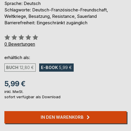
Sprache: Deutsch
Schlagworte: Deutsch-Französische-Freundschaft,
Weltkriege, Besatzung, Resistance, Sauerland
Barrierefreiheit: Eingeschränkt zugänglich
Bewertung::
0%
0
Bewertungen
erhältlich als:
BUCH
12,80 €
E-BOOK
5,99 €
5,99 €
inkl. MwSt.
sofort verfügbar als Download
IN DEN WARENKORB