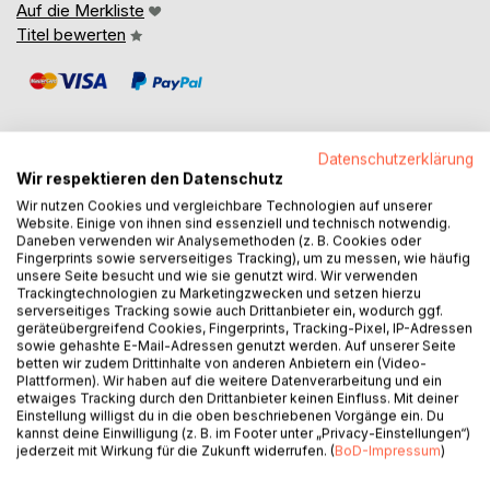
Auf die Merkliste
Titel bewerten
Datenschutzerklärung
Wir respektieren den Datenschutz
BESCHREIBUNG
Wir nutzen Cookies und vergleichbare Technologien auf unserer
Website. Einige von ihnen sind essenziell und technisch notwendig.
Daneben verwenden wir Analysemethoden (z. B. Cookies oder
Fingerprints sowie serverseitiges Tracking), um zu messen, wie häufig
Zweisprachige Ausgabe / Edition bilingue; Ins Französische
unsere Seite besucht und wie sie genutzt wird. Wir verwenden
übersetzt von / Traduit en français par Catherine Hertzog-
Trackingtechnologien zu Marketingzwecken und setzen hierzu
Frese
serverseitiges Tracking sowie auch Drittanbieter ein, wodurch ggf.
geräteübergreifend Cookies, Fingerprints, Tracking-Pixel, IP-Adressen
---
sowie gehashte E-Mail-Adressen genutzt werden. Auf unserer Seite
Barbara Ortwein führt den Leser in die bedrückende Zeit
betten wir zudem Drittinhalte von anderen Anbietern ein (Video-
der deutschen Besatzung in der ländlich geprägten
Plattformen). Wir haben auf die weitere Datenverarbeitung und ein
etwaiges Tracking durch den Drittanbieter keinen Einfluss. Mit deiner
Bretagne am Golf von Morbihan. Sie verknüpft dabei die
Einstellung willigst du in die oben beschriebenen Vorgänge ein. Du
Geschichte ihrer eigenen Familie aus Westfalen mit den
kannst deine Einwilligung (z. B. im Footer unter „Privacy-Einstellungen“)
Geschichten ihrer Freunde in der Südbretagne, die unter
jederzeit mit Wirkung für die Zukunft widerrufen. (
BoD-Impressum
)
der erbitterten Feindschaft ihrer beiden Nationen gelitten