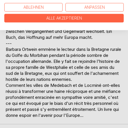
haben.
Wie im Falle der Städte Medebach und Locminé der
ABLEHNEN
ANPASSEN
gegenseitige Hass und das tief verwurzelte Misstrauen in
ALLE AKZEPTIEREN
Sympathie und Freundschaft umschlagen konnten, wird in
einer sehr persönlichen Geschichte erzählt, die ständig
zwischen Vergangenheit und Gegenwart wechselt. Ein
Buch, das Hoffnung auf mehr Europa macht.
---
Barbara Ortwein emmène le lecteur dans la Bretagne rurale
du Golfe du Morbihan pendant la période sombre de
l'occupation allemande. Elle y fait se rejoindre l'histoire de
sa propre famille de Westphalie et celle de ses amis du
sud de la Bretagne, eux qui ont souffert de l'acharnement
hostile de leurs nations ennemies.
Comment les villes de Medebach et de Locminé ont-elles
réussi à transformer une haine réciproque et une méfiance
profondément enracinée en sympathie voire amitié, c'est
ce qui est évoqué par le biais d'un récit très personnel où
présent et passé s'y entremêlent étroitement. Un livre qui
donne espoir en l'avenir pour l'Europe...