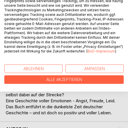
Fingerprints sowie serverseitiges Tracking), um zu messen, wie häufig
unsere Seite besucht und wie sie genutzt wird. Wir verwenden
Trackingtechnologien zu Marketingzwecken und setzen hierzu
serverseitiges Tracking sowie auch Drittanbieter ein, wodurch ggf.
geräteübergreifend Cookies, Fingerprints, Tracking-Pixel, IP-Adressen
sowie gehashte E-Mail-Adressen genutzt werden. Auf unserer Seite
BESCHREIBUNG
betten wir zudem Drittinhalte von anderen Anbietern ein (Video-
Plattformen). Wir haben auf die weitere Datenverarbeitung und ein
etwaiges Tracking durch den Drittanbieter keinen Einfluss. Mit deiner
Der Krieg hat es nicht wirklich geschafft bis auf den abseits
Einstellung willigst du in die oben beschriebenen Vorgänge ein. Du
gelegenen Bauernhof der Krämers. Da findet die junge
kannst deine Einwilligung (z. B. im Footer unter „Privacy-Einstellungen“)
jederzeit mit Wirkung für die Zukunft widerrufen. (
BoD-Impressum
)
Anne in den letzten Monaten des Krieges einen
schwerverletzten Kriegsgefangenen, der aus einem Lager
geflohen ist. Trotz aller Gefahren nimmt ihn die Familie auf
ABLEHNEN
ANPASSEN
und pflegt ihn gesund. Nach Kriegsende zieht die gute Tat
Anfeindungen, aber auch Vorteile nach sich. David, so heißt
ALLE AKZEPTIEREN
der junge Amerikaner, dankt ihnen sein Überleben nicht nur
einmal. Er verhilft Anne zu ihrem Glück. Doch bleibt er
selbst dabei auf der Strecke?
Eine Geschichte voller Emotionen - Angst, Freude, Leid.
Das Buch entführt in die dunkelste Zeit deutscher
Geschichte – und ist doch so positiv und voller Leben.