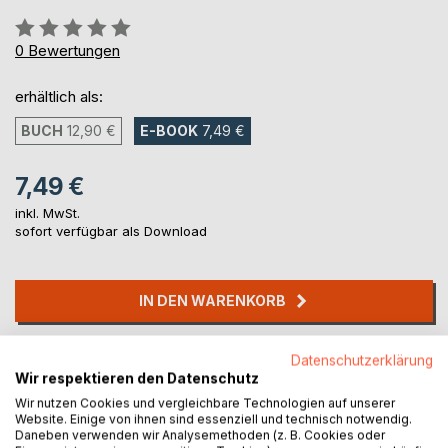
Bewertung::
0%
0
Bewertungen
erhältlich als:
BUCH
12,90 €
E-BOOK
7,49 €
7,49 €
inkl. MwSt.
sofort verfügbar als Download
IN DEN WARENKORB
Auf die Merkliste
Datenschutzerklärung
Wir respektieren den Datenschutz
Titel bewerten
Wir nutzen Cookies und vergleichbare Technologien auf unserer
Website. Einige von ihnen sind essenziell und technisch notwendig.
Daneben verwenden wir Analysemethoden (z. B. Cookies oder