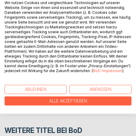
Wir nutzen Cookies und vergleichbare Technologien auf unserer
Der Täter, den man sich ganz anders vorgestellt hat. Tina,
Website. Einige von ihnen sind essenziell und technisch notwendig.
Daneben verwenden wir Analysemethoden (z. B. Cookies oder
die im verbotenen Netzbett eingesperrt wird. Johannes,
Fingerprints sowie serverseitiges Tracking), um zu messen, wie häufig
der nicht vom Alkohol loskommt. Sammy und Melanie, die
unsere Seite besucht und wie sie genutzt wird. Wir verwenden
mit der WEGA Bekanntschaft machen. Ihre und die
Trackingtechnologien zu Marketingzwecken und setzen hierzu
serverseitiges Tracking sowie auch Drittanbieter ein, wodurch ggf.
Geschichten ausgewählter anderer haben mein
geräteübergreifend Cookies, Fingerprints, Tracking-Pixel, IP-Adressen
Berufsleben geprägt.
sowie gehashte E-Mail-Adressen genutzt werden. Auf unserer Seite
betten wir zudem Drittinhalte von anderen Anbietern ein (Video-
Plattformen). Wir haben auf die weitere Datenverarbeitung und ein
etwaiges Tracking durch den Drittanbieter keinen Einfluss. Mit deiner
AUTOR/IN
Einstellung willigst du in die oben beschriebenen Vorgänge ein. Du
kannst deine Einwilligung (z. B. im Footer unter „Privacy-Einstellungen“)
jederzeit mit Wirkung für die Zukunft widerrufen. (
BoD-Impressum
)
PRESSESTIMMEN
REZENSIONEN
ABLEHNEN
ANPASSEN
ALLE AKZEPTIEREN
WEITERE TITEL BEI
BoD