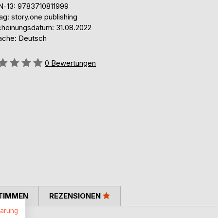
N-13: 9783710811999
ag: story.one publishing
cheinungsdatum: 31.08.2022
ache: Deutsch
ertung::
0
Bewertungen
TIMMEN
REZENSIONEN
lärung