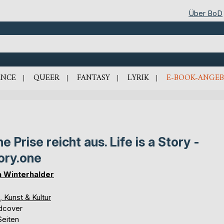
Über BoD
NCE
QUEER
FANTASY
LYRIK
E-BOOK-ANGEB
ne Prise reicht aus. Life is a Story -
ory.one
a Winterhalder
, Kunst & Kultur
dcover
Seiten