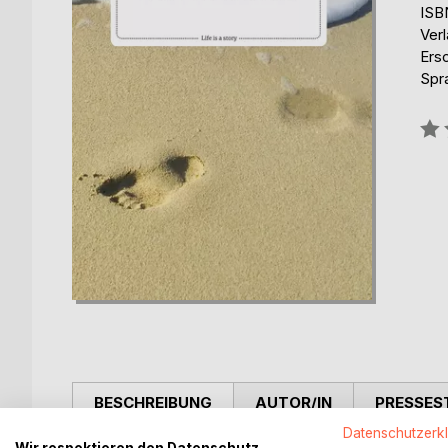
ISB
Verl
Ers
Spr
Bew
0%
BESCHREIBUNG
AUTOR/IN
PRESSES
Datenschutzerk