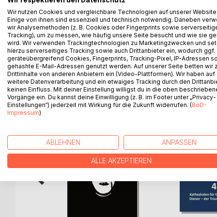
Wir respektieren den Datenschutz
Die Welt im Ausnahmezustand: Krieg, Klimawandel,
Wir nutzen Cookies und vergleichbare Technologien auf unserer Website
dir Kraft geben. Es soll dich träumen, schmunzeln 
Einige von ihnen sind essenziell und technisch notwendig. Daneben ver
es am Ende etwas Leichtigkeit hinterlassen und kan
wir Analysemethoden (z. B. Cookies oder Fingerprints sowie serverseitig
sind 12 voneinander unabhängige Kurzgeschichten, d
Tracking), um zu messen, wie häufig unsere Seite besucht und wie sie ge
wird. Wir verwenden Trackingtechnologien zu Marketingzwecken und se
am Ende etwas Glück im Herzen zurück.
hierzu serverseitiges Tracking sowie auch Drittanbieter ein, wodurch ggf.
geräteübergreifend Cookies, Fingerprints, Tracking-Pixel, IP-Adressen s
gehashte E-Mail-Adressen genutzt werden. Auf unserer Seite betten wir
Drittinhalte von anderen Anbietern ein (Video-Plattformen). Wir haben auf
weitere Datenverarbeitung und ein etwaiges Tracking durch den Drittanbi
WEITERE TITEL BEI
Bo
keinen Einfluss. Mit deiner Einstellung willigst du in die oben beschriebe
Vorgänge ein. Du kannst deine Einwilligung (z. B. im Footer unter „Privacy-
Einstellungen“) jederzeit mit Wirkung für die Zukunft widerrufen. (
BoD-
Impressum
)
ABLEHNEN
ANPASSEN
ALLE AKZEPTIEREN