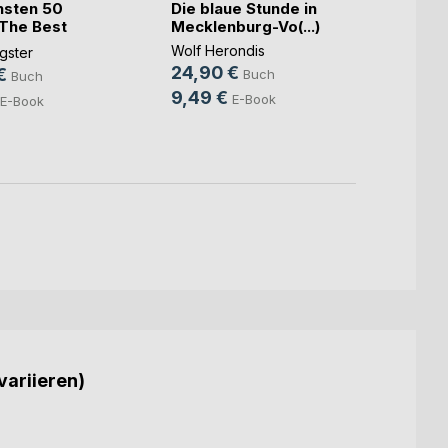
Hamb
hsten 50
Die blaue Stunde in
Zehnt
 The Best
Mecklenburg-Vo(...)
Thunar
Wolf Herondis
gster
35,9
24,90 €
€
Buch
Buch
18,9
9,49 €
E-Book
E-Book
variieren)