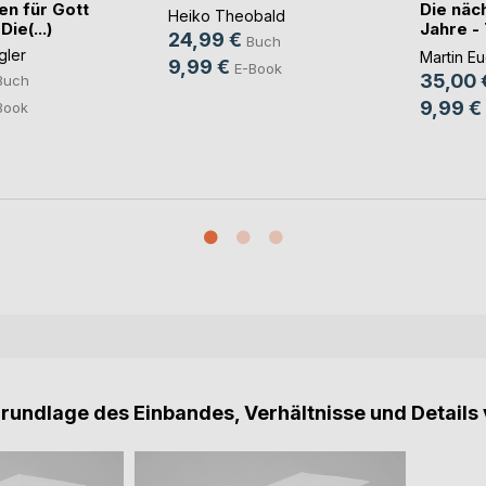
en für Gott
Die näc
Heiko Theobald
ie(...)
Jahre -
24,99 €
Buch
Ever
gler
Martin Eu
9,99 €
E-Book
35,00 
Buch
9,99 €
Book
Grundlage des Einbandes, Verhältnisse und Details 