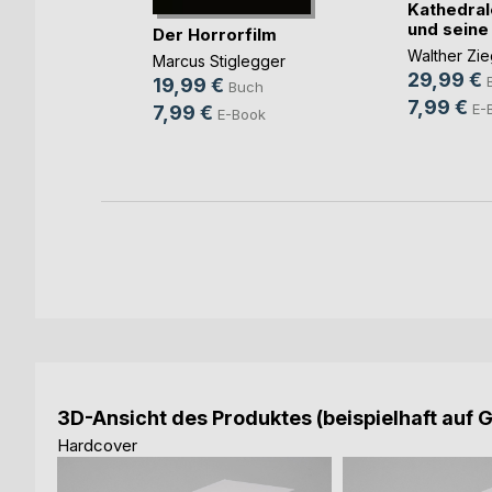
Kathedral
und seine D
n die
Der Horrorfilm
Walther Zie
Marcus Stiglegger
29,99 €
agen
19,99 €
Buch
7,99 €
h
E-
7,99 €
E-Book
ok
3D-Ansicht des Produktes (beispielhaft auf 
Hardcover