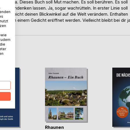
 Corona. Dieses Buch soll Mut machen. Es soll berühren. Es soll
.
und nachdenken lassen. Ja, sogar wachrütteln. In erster Linie soll
wenden
n vielleicht deinen Blickwinkel auf die Welt verändern. Enthalten
es
ie von einem Gedicht eröffnet werden. Vielleicht bleibt bei dir j
nutzt
tzen
owie
 zudem
 die
eter
D
nen
Rhaunen