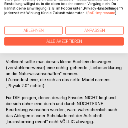
Zuallererst und vor allem andern möchte der Autor all
Einstellung willigst du in die oben beschriebenen Vorgänge ein. Du
DENEN seinen ganz großen Respekt zollen, die ihr Leben
kannst deine Einwilligung (z. B. im Footer unter „Privacy-Einstellungen“)
jederzeit mit Wirkung für die Zukunft widerrufen. (
BoD-Impressum
)
in den Dienst der Wissenschaften gestellt haben.
Nur durch die immensen intellektuellen Leistungen, die
vergangene (und lebende) Menschen vollbracht haben, ist
ABLEHNEN
ANPASSEN
es (auch für jemandem wie mich) MÖGLICH geworden in
einem stillen Kämmerlein die vielen kleinen herumliegenden
ALLE AKZEPTIEREN
Puzzle-Steinchen zu sammeln, zu prüfen und am Ende
sogar in veränderter Gestalt neu zusammen zu fügen.
Vielleicht sollte man dieses kleine Büchlein deswegen
(verstohlenerweise) eine richtig-gehende „Liebeserklärung
an die Naturwissenschaften“ nennen.
(Zumindest eine, die sich an das nette Mädel namens
„Physik 2.0“ richtet)
Für DIE-jenigen, denen derartig Frivoles NICHT liegt und
die sich daher eine durch und durch NÜCHTERNE
Beurteilung wünschen würden, wäre wahrscheinlich auch
das Ablegen in einer Schublade mit der Aufschrift
„brainstorming event“ nicht VÖLLIG abwegig.