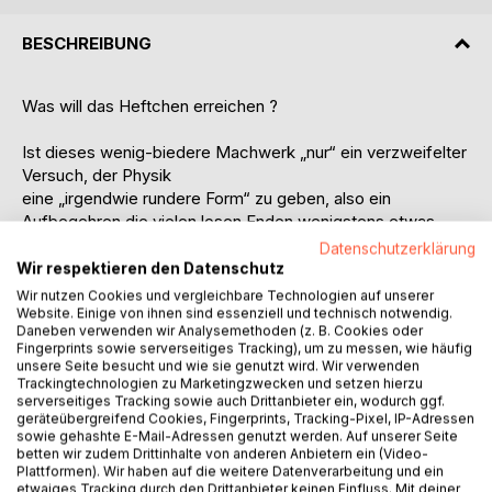
BESCHREIBUNG
Was will das Heftchen erreichen ?
Ist dieses wenig-biedere Machwerk „nur“ ein verzweifelter
Versuch, der Physik
eine „irgendwie rundere Form“ zu geben, also ein
Aufbegehren die vielen losen Enden wenigstens etwas
fester zu zuzurren, quasi eben nur ein „Kanten-
Datenschutzerklärung
Abschleifen“ ?
Wir respektieren den Datenschutz
Oder is' es sowas wie das Backofen-heiße Ausbacken
Wir nutzen Cookies und vergleichbare Technologien auf unserer
eines Teigs zu einem „vollendeten“ Kuchen, so dass,
Website. Einige von ihnen sind essenziell und technisch notwendig.
Daneben verwenden wir Analysemethoden (z. B. Cookies oder
danach erst, das Ganze wirklich gut schmeckt ?
Fingerprints sowie serverseitiges Tracking), um zu messen, wie häufig
unsere Seite besucht und wie sie genutzt wird. Wir verwenden
Oder ist es einfach nur ein unüberlegter Ulk ?
Trackingtechnologien zu Marketingzwecken und setzen hierzu
serverseitiges Tracking sowie auch Drittanbieter ein, wodurch ggf.
geräteübergreifend Cookies, Fingerprints, Tracking-Pixel, IP-Adressen
Nun, ich behaupte, mit NICHTS könnte der geneigte Leser
sowie gehashte E-Mail-Adressen genutzt werden. Auf unserer Seite
MEHR daneben liegen !
betten wir zudem Drittinhalte von anderen Anbietern ein (Video-
Plattformen). Wir haben auf die weitere Datenverarbeitung und ein
etwaiges Tracking durch den Drittanbieter keinen Einfluss. Mit deiner