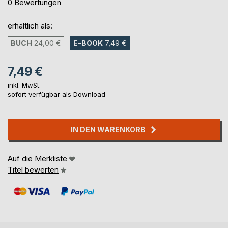
0%
0
Bewertungen
erhältlich als:
BUCH
24,00 €
E-BOOK
7,49 €
7,49 €
inkl. MwSt.
sofort verfügbar als Download
IN DEN WARENKORB
Auf die Merkliste
Titel bewerten