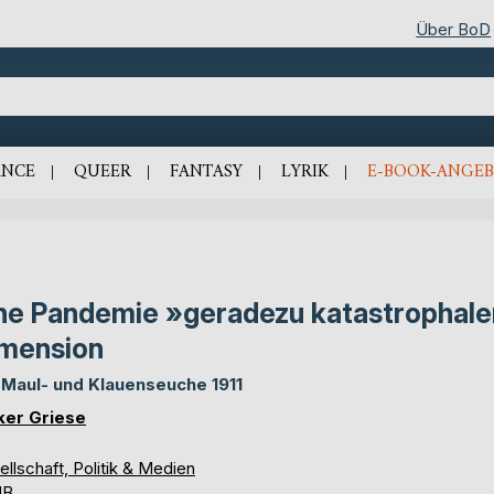
Über BoD
NCE
QUEER
FANTASY
LYRIK
E-BOOK-ANGEB
ne Pandemie »geradezu katastrophale
mension
 Maul- und Klauenseuche 1911
ker Griese
llschaft, Politik & Medien
UB