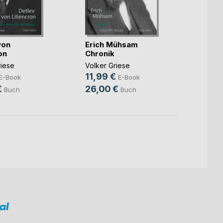
125 J
von
Erich Mühsam
Wank
on
Chronik
Volker
riese
Volker Griese
6,99
11,99 €
E-Book
E-Book
16,0
€
26,00 €
Buch
Buch