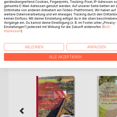
geräteübergreifend Cookies, Fingerprints, Tracking-Pixel, IP-Adressen s
Es ist die erste europaweite Katastrophe des 20. 
gehashte E-Mail-Adressen genutzt werden. Auf unserer Seite betten wir
Drittinhalte von anderen Anbietern ein (Video-Plattformen). Wir haben auf
fordert über Monate hunderttausende an toten Tie
weitere Datenverarbeitung und ein etwaiges Tracking durch den Drittanbi
Veranstaltungen werden verboten, und der Umgan
keinen Einfluss. Mit deiner Einstellung willigst du in die oben beschriebe
gesperrt bis hin zu Staatsgrenzen. Milch und Fle
Vorgänge ein. Du kannst deine Einwilligung (z. B. im Footer unter „Privacy-
Einstellungen“) jederzeit mit Wirkung für die Zukunft widerrufen. (
BoD-
machen sich breit. Und die politischen Debatten m
Impressum
)
könnten heute noch so geführt werden. Anhand ei
innerhalb Deutschlands eröffnet sich ein Blick au
ABLEHNEN
ANPASSEN
ALLE AKZEPTIEREN
WEITERE TITEL BEI
Bo