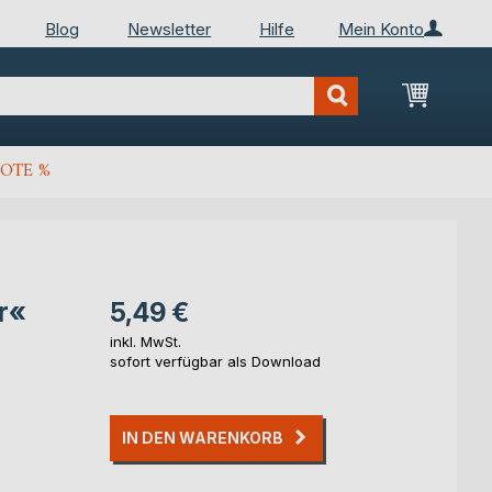
Blog
Newsletter
Hilfe
Mein Konto
Mein Wa
OTE %
r«
5,49 €
inkl. MwSt.
sofort verfügbar als Download
IN DEN WARENKORB