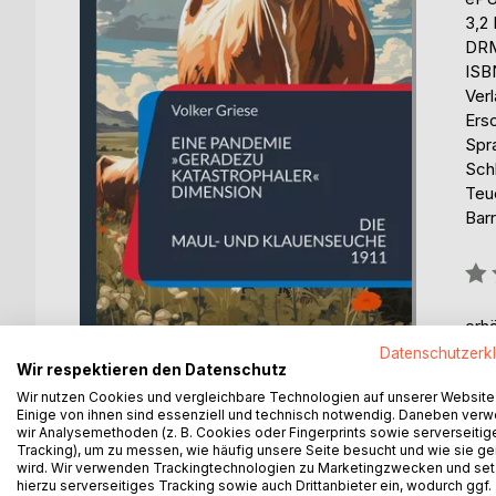
3,2
DRM
ISB
Ver
Ers
Spr
Schl
Teu
Barr
Bew
0%
erhä
Datenschutzerk
Wir respektieren den Datenschutz
Wir nutzen Cookies und vergleichbare Technologien auf unserer Website
Einige von ihnen sind essenziell und technisch notwendig. Daneben ver
wir Analysemethoden (z. B. Cookies oder Fingerprints sowie serverseitig
Tracking), um zu messen, wie häufig unsere Seite besucht und wie sie ge
BESCHREIBUNG
AUTOR/IN
PRESSES
wird. Wir verwenden Trackingtechnologien zu Marketingzwecken und se
hierzu serverseitiges Tracking sowie auch Drittanbieter ein, wodurch ggf.