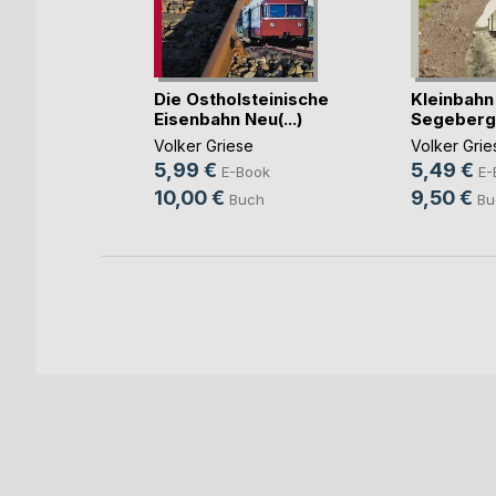
Die Ostholsteinische
Kleinbahn 
s Biest
Eisenbahn Neu(...)
Segeberg 
Volker Griese
Volker Grie
ook
5,99 €
5,49 €
E-Book
E-
ch
10,00 €
9,50 €
Buch
Bu