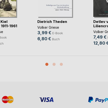
Kiel
Dietrich Theden
Detlev 
1911-1961
Liliencr
Volker Griese
se
Volker G
3,99 €
E-Book
7,49 €
Book
6,80 €
Buch
12,80 
ch