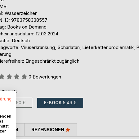
 MB
: Wasserzeichen
N-13: 9783758338557
lag: Books on Demand
cheinungsdatum: 12.03.2024
ache: Deutsch
agworte: Viruserkrankung, Scharlatan, Lieferkettenproblematik, P
erung
ierefreiheit: Eingeschränkt zugänglich
ertung::
0
Bewertungen
ltlich als:
lärung
BUCH
8,50 €
E-BOOK
5,49 €
.
wenden
es
nutzt
TIMMEN
REZENSIONEN
tzen