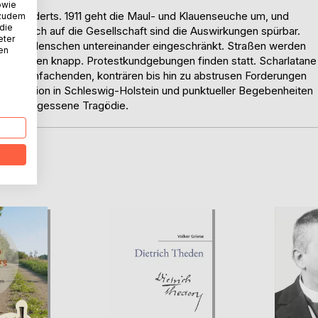
owie
Jahrhunderts. 1911 geht die Maul- und Klauenseuche um, und
 zudem
 die
ren. Auch auf die Gesellschaft sind die Auswirkungen spürbar.
eter
g der Menschen untereinander eingeschränkt. Straßen werden
nen
isch werden knapp. Protestkundgebungen finden statt. Scharlatane
it vereinfachenden, konträren bis hin zu abstrusen Forderungen
ner Region in Schleswig-Holstein und punktueller Begebenheiten
f eine vergessene Tragödie.
D