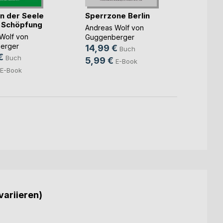
on der Seele
Sperrzone Berlin
Gedic
 Schöpfung
2017-
Andreas Wolf von
Wolf von
Andrea
Guggenberger
erger
Gugge
14,99 €
Buch
€
14,9
Buch
5,99 €
E-Book
5,99
E-Book
variieren)