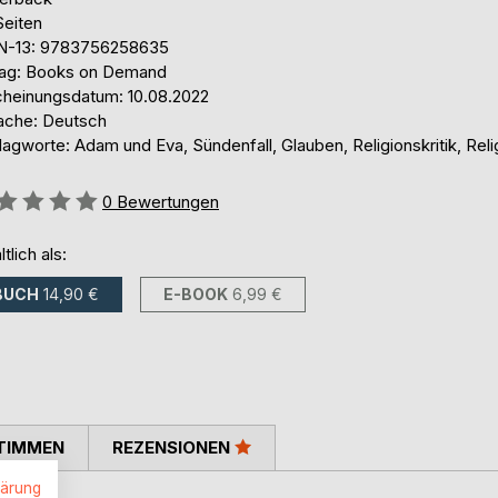
Seiten
N-13: 9783756258635
lag: Books on Demand
cheinungsdatum: 10.08.2022
ache: Deutsch
agworte: Adam und Eva, Sündenfall, Glauben, Religionskritik, Reli
ertung::
0
Bewertungen
ltlich als:
BUCH
14,90 €
E-BOOK
6,99 €
TIMMEN
REZENSIONEN
lärung