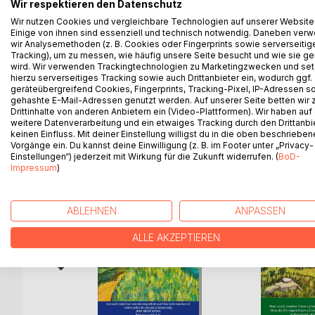
"Eine neue Beschreibung des Adam Eva Mythos"
Wir respektieren den Datenschutz
Wolf von Guggenberger gelingt es einen mögliche
Wir nutzen Cookies und vergleichbare Technologien auf unserer Website
Einige von ihnen sind essenziell und technisch notwendig. Daneben ver
Mythos" zu beschreiben.
wir Analysemethoden (z. B. Cookies oder Fingerprints sowie serverseitig
Obwohl er beim Mythos bleibt, widerlegt er den G
Tracking), um zu messen, wie häufig unsere Seite besucht und wie sie ge
Ein tolles Buch!
wird. Wir verwenden Trackingtechnologien zu Marketingzwecken und se
hierzu serverseitiges Tracking sowie auch Drittanbieter ein, wodurch ggf.
geräteübergreifend Cookies, Fingerprints, Tracking-Pixel, IP-Adressen s
gehashte E-Mail-Adressen genutzt werden. Auf unserer Seite betten wir
Drittinhalte von anderen Anbietern ein (Video-Plattformen). Wir haben auf
WEITERE TITEL BEI
Bo
weitere Datenverarbeitung und ein etwaiges Tracking durch den Drittanbi
keinen Einfluss. Mit deiner Einstellung willigst du in die oben beschriebe
Vorgänge ein. Du kannst deine Einwilligung (z. B. im Footer unter „Privacy-
Einstellungen“) jederzeit mit Wirkung für die Zukunft widerrufen. (
BoD-
Impressum
)
ABLEHNEN
ANPASSEN
ALLE AKZEPTIEREN