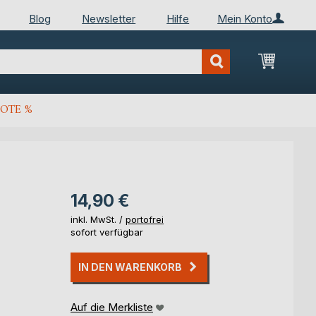
Blog
Newsletter
Hilfe
Mein Konto
Mein Wa
OTE %
14,90 €
inkl. MwSt. /
portofrei
sofort verfügbar
IN DEN WARENKORB
Auf die Merkliste