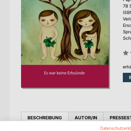
78 
ISB
Ver
Ers
Spr
Schl
Bew
0%
erhä
BESCHREIBUNG
AUTOR/IN
PRESSES
Datenschutzerk