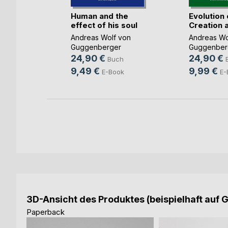
r
Human and the
Evolution 
effect of his soul
Creation 
Andreas Wolf von
Andreas Wo
ch
Guggenberger
Guggenber
24,90 €
24,90 €
Buch
9,49 €
9,99 €
E-Book
E-
3D-Ansicht des Produktes (beispielhaft auf 
Paperback