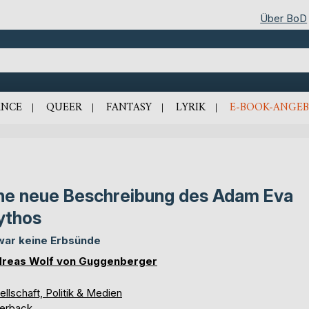
Über BoD
NCE
QUEER
FANTASY
LYRIK
E-BOOK-ANGEB
ne neue Beschreibung des Adam Eva
ythos
war keine Erbsünde
reas Wolf von Guggenberger
llschaft, Politik & Medien
erback