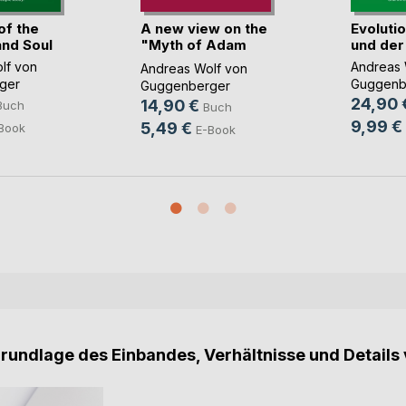
of the
A new view on the
Evoluti
and Soul
"Myth of Adam
und der
an(...)
lf von
Andreas 
Andreas Wolf von
ger
Guggenb
Guggenberger
24,90 
14,90 €
Buch
Buch
9,99 €
5,49 €
Book
E-Book
Grundlage des Einbandes, Verhältnisse und Details 