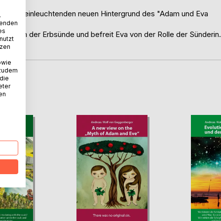
n, sehr einleuchtenden neuen Hintergrund des "Adam und Eva
.
wenden
es
edanken der Erbsünde und befreit Eva von der Rolle der Sünderin.
nutzt
tzen
owie
 zudem
 die
D
eter
nen